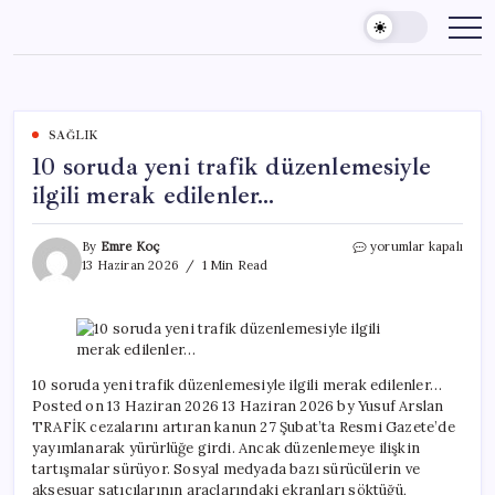
Skip
to
content
SAĞLIK
10 soruda yeni trafik düzenlemesiyle
ilgili merak edilenler…
10
By
Emre Koç
yorumlar kapalı
soruda
13 Haziran 2026
1 Min Read
yeni
trafik
düzenlemesiyle
ilgili
merak
edilenler…
10 soruda yeni trafik düzenlemesiyle ilgili merak edilenler…
için
Posted on 13 Haziran 2026 13 Haziran 2026 by Yusuf Arslan
TRAFİK cezalarını artıran kanun 27 Şubat’ta Resmi Gazete’de
yayımlanarak yürürlüğe girdi. Ancak düzenlemeye ilişkin
tartışmalar sürüyor. Sosyal medyada bazı sürücülerin ve
aksesuar satıcılarının araçlarındaki ekranları söktüğü,