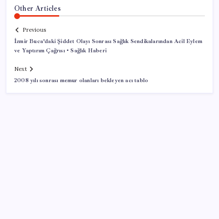
Other Articles
Previous
İzmir Buca’daki Şiddet Olayı Sonrası Sağlık Sendikalarından Acil Eylem
ve Yaptırım Çağrısı • Sağlık Haberi
Next
2008 yılı sonrası memur olanları bekleyen acı tablo
SON YAZILAR
Yapay zeka insanların ‘daha az okumasına katkı’