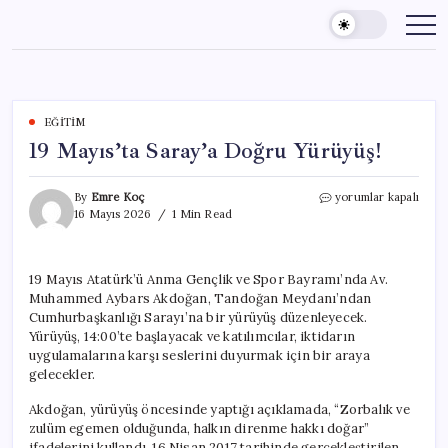
Skip
to
content
EĞITIM
19 Mayıs’ta Saray’a Doğru Yürüyüş!
19
By
Emre Koç
yorumlar kapalı
Mayıs’ta
16 Mayıs 2026
1 Min Read
Saray’a
Doğru
Yürüyüş!
19 Mayıs Atatürk’ü Anma Gençlik ve Spor Bayramı’nda Av.
için
Muhammed Aybars Akdoğan, Tandoğan Meydanı’ndan
Cumhurbaşkanlığı Sarayı’na bir yürüyüş düzenleyecek.
Yürüyüş, 14:00’te başlayacak ve katılımcılar, iktidarın
uygulamalarına karşı seslerini duyurmak için bir araya
gelecekler.
Akdoğan, yürüyüş öncesinde yaptığı açıklamada, “Zorbalık ve
zulüm egemen olduğunda, halkın direnme hakkı doğar”
ifadelerini kullandı. 16 Nisan 2017 tarihinde gerçekleştirilen