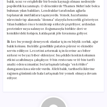
balık, ucuz ve erişilebilir bir besin kaynağı olması nedeniyle
popülerlik kazanmıştı. O dönemlerde Thames Nehri’nde bolca
bulunan yılan balıkları, Londralılar tarafından ağlarla
toplanarak mutfaklara taşınıyordu. Yemek, hazırlanma
sürecinde tıp alanında “donma” olayıyla benzerlik gösteriyor.
Yılan balıkları önce temizlenip sirkeyle pişiriliyor, ardından
proteinler suya salınıyor. Soğumasıyla birlikte deri ve
kemiklerdeki kolajen, katılaşarak jöle kıvamına geliyor.
İlk kez bu yemeği deneyecek olanlar için en büyük zorluk, ağır
balık kokusu. Bu kütle genellikle patates püresi ve ekmekle
servis ediliyor. Lezzetini artırmak için üzerine acı biber
sirkesi ve beyaz biber ekleniyor; bu şekilde keskin kokunun
etkisi azaltılmaya çalışılıyor. 9 bin restoranı ve 10 bin tarifi
analiz eden uzmanlar, bu tartışmalı tabağa “en kötüler”
damgasını kısa sürede vurdu. Jöleli balık, tarihsel köklerine
rağmen günümüzde hala tartışmalı bir yemek olmaya devam
ediyor.