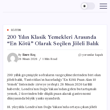
Skip
to
content
EĞITIM
200 Yılın Klasik Yemekleri Arasında
“En Kötü” Olarak Seçilen Jöleli Balık
200
By
Emre Koç
yorumlar kapalı
Yılın
26 Nisan 2026
1 Min Read
Klasik
Yemekleri
Arasında
200 yıllık geçmişiyle sofraların vazgeçilmezlerinden biri olan
“En
jöleli balık, TasteAtlas’ın hazırladığı “En Kötü Puan Alan 10
Kötü”
Olarak
Yemek” listesinde zirveye yerleşti. 26 Nisan 2026 tarihli
Seçilen
haberde, Londra’nın Doğu Yakası’ndan gelen bu tartışmalı
Jöleli
yemek, 2 üzerinden bile düşük puan alarak gastronomi
Balık
dünyasında büyük yankı uyandırdı.
için
18. yüzyılda Londra’nın Doğu Yakası’nda ortaya çıkan jöleli