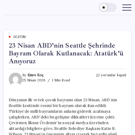
Skip
to
content
EĞITIM
23 Nisan ABD’nin Seattle Şehrinde
Bayram Olarak Kutlanacak: Atatürk’ü
Anıyoruz
23
By
Emre Koç
yorumlar kapalı
Nisan
25 Nisan 2026
1 Min Read
ABD’nin
Seattle
Şehrinde
Dünyanın ilk ve tek çocuk bayramı olan 23 Nisan, ABD’nin
Bayram
Seattle kentinde resmi bir bayram olarak ilan edildi.
Olarak
Kutlanacak:
Türkiye’de milli bayramların anlamı giderek azalmaya
Atatürk’ü
çalışılırken, ABD’deki bu gelişme dikkatleri üzerine çekti.
Anıyoruz
Çevirmen İlknur Özdemir’in sosyal medya üzerinden
için
aktardığı bilgilere göre, Seattle Belediye Başkanı Katie B.
Wilson, 23 Nisan’ın öneminin altını çizerek bu tarihi günü