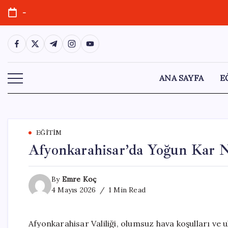
Skip
-
to
content
https://www.facebook.com/
https://twitter.com/
https://t.me/
https://www.instagram.com/
https://youtube.com/
ANA SAYFA
E
EĞITIM
Afyonkarahisar’da Yoğun Kar N
By
Emre Koç
4 Mayıs 2026
1 Min Read
Afyonkarahisar Valiliği, olumsuz hava koşulları ve