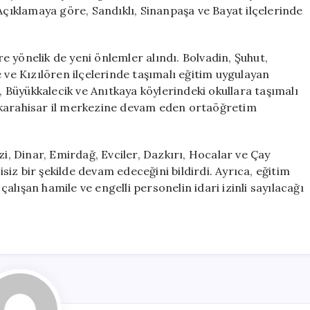
Ara
Açıklamaya göre, Sandıklı, Sinanpaşa ve Bayat ilçelerinde
Verildi
için
 yönelik de yeni önlemler alındı. Bolvadin, Şuhut,
 ve Kızılören ilçelerinde taşımalı eğitim uygulayan
a, Büyükkalecik ve Anıtkaya köylerindeki okullara taşımalı
nkarahisar il merkezine devam eden ortaöğretim
zi, Dinar, Emirdağ, Evciler, Dazkırı, Hocalar ve Çay
isiz bir şekilde devam edeceğini bildirdi. Ayrıca, eğitim
lışan hamile ve engelli personelin idari izinli sayılacağı