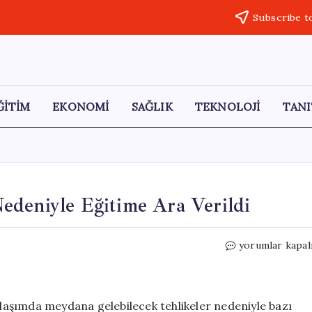
Subscribe t
ĞİTİM
EKONOMİ
SAĞLIK
TEKNOLOJİ
TANI
edeniyle Eğitime Ara Verildi
Afyonkarahisar
yorumlar kapal
Yoğun
Kar
Nedeniyle
Eğitime
 ulaşımda meydana gelebilecek tehlikeler nedeniyle bazı