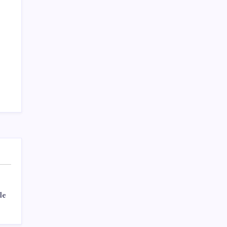
ve ağrısız test
Sayaç
Kategoriler
Eğitim
Ekonomi
Haber
Sağlık
le
Teknoloji