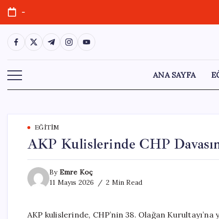
Skip
-
to
content
https://www.facebook.com/
https://twitter.com/
https://t.me/
https://www.instagram.com/
https://youtube.com/
ANA SAYFA
E
EĞITIM
AKP Kulislerinde CHP Davasına
By
Emre Koç
11 Mayıs 2026
2 Min Read
AKP kulislerinde, CHP’nin 38. Olağan Kurultayı’na 