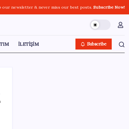
o our newsletter & never miss our best posts.
Subscribe Now!
TIM
İLETİŞİM
Subscribe
ı
SON YAZILAR
Kia EV2 Türkiye Yolcusu: İşte Beklenen
Fiyat ve Özellikler