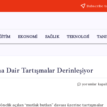
Subscribe t
ĞİTİM
EKONOMİ
SAĞLIK
TEKNOLOJİ
TANI
 Dair Tartışmalar Derinleşiyor
AKP
yorumlar kapal
Kulislerinde
CHP
Davasına
Dair
yönelik açılan “mutlak butlan” davası üzerine tartışmalar