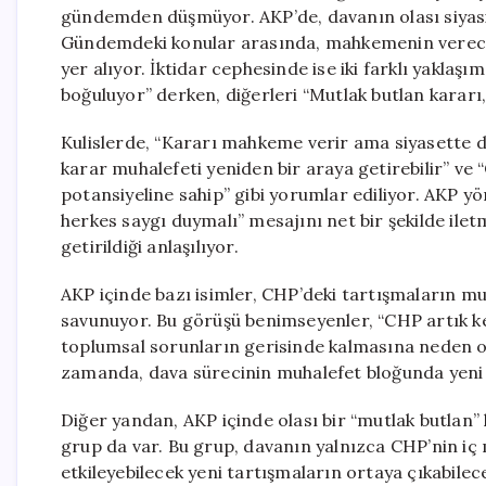
gündemden düşmüyor. AKP’de, davanın olası siyasi 
Gündemdeki konular arasında, mahkemenin vereceği 
yer alıyor. İktidar cephesinde ise iki farklı yaklaşı
boğuluyor” derken, diğerleri “Mutlak butlan kararı,
Kulislerde, “Kararı mahkeme verir ama siyasette d
karar muhalefeti yeniden bir araya getirebilir” ve
potansiyeline sahip” gibi yorumlar ediliyor. AKP 
herkes saygı duymalı” mesajını net bir şekilde ile
getirildiği anlaşılıyor.
AKP içinde bazı isimler, CHP’deki tartışmaların m
savunuyor. Bu görüşü benimseyenler, “CHP artık ke
toplumsal sorunların gerisinde kalmasına neden o
zamanda, dava sürecinin muhalefet bloğunda yeni ge
Diğer yandan, AKP içinde olası bir “mutlak butlan”
grup da var. Bu grup, davanın yalnızca CHP’nin iç 
etkileyebilecek yeni tartışmaların ortaya çıkabilece