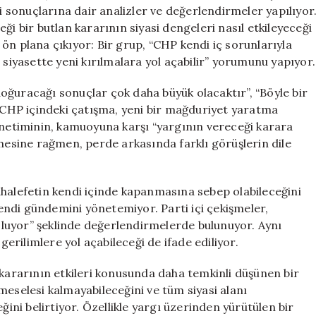
Tartışmalar
sonuçlarına dair analizler ve değerlendirmeler yapılıyor
Derinleşiyor
bir butlan kararının siyasi dengeleri nasıl etkileyeceği
için
m ön plana çıkıyor: Bir grup, “CHP kendi iç sorunlarıyla
 siyasette yeni kırılmalara yol açabilir” yorumunu yapıyor.
oğuracağı sonuçlar çok daha büyük olacaktır”, “Böyle bir
 “CHP içindeki çatışma, yeni bir mağduriyet yaratma
yönetiminin, kamuoyuna karşı “yargının vereceği karara
tmesine rağmen, perde arkasında farklı görüşlerin dile
uhalefetin kendi içinde kapanmasına sebep olabileceğini
ndi gündemini yönetemiyor. Parti içi çekişmeler,
luyor” şeklinde değerlendirmelerde bulunuyor. Aynı
rilimlere yol açabileceği de ifade ediliyor.
 kararının etkileri konusunda daha temkinli düşünen bir
meselesi kalmayabileceğini ve tüm siyasi alanı
ğini belirtiyor. Özellikle yargı üzerinden yürütülen bir