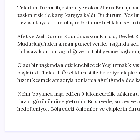
Tokat’ın Turhal ilçesinde yer alan Almus Barajı, 
taşkın riski ile karşı karşıya kaldı. Bu durum, Yeş
devasa kayalardan oluşan 9 kilometrelik bir setin i
Afet ve Acil Durum Koordinasyon Kurulu, Devlet Su
Müdürlüğü’nden alınan güncel veriler ışığında acil 
dolusavaklarının açıldığı ve su tahliyesine başlandığı
Olası bir taşkından etkilenebilecek Yeşilırmak kıy
başlatıldı. Tokat İl Özel İdaresi ile belediye ekiple
hızını kesmek amacıyla tonlarca ağırlığında dev kay
Nehir boyunca inşa edilen 9 kilometrelik tahkimat, 
duvar görünümüne getirildi. Bu sayede, su seviyes
hedefleniyor. Bölgedeki önlemler ve ekiplerin duru