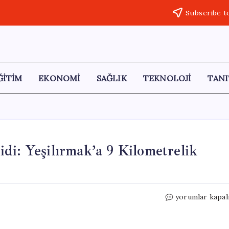
Subscribe t
ĞİTİM
EKONOMİ
SAĞLIK
TEKNOLOJİ
TANI
di: Yeşilırmak’a 9 Kilometrelik
Almus
yorumlar kapal
Barajı’ndan
Taşkın
Tehdidi: