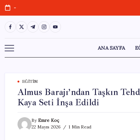
Skip
-
to
content
https://www.facebook.com/
https://twitter.com/
https://t.me/
https://www.instagram.com/
https://youtube.com/
ANA SAYFA
E
EĞITIM
Almus Barajı’ndan Taşkın Tehdi
Kaya Seti İnşa Edildi
By
Emre Koç
22 Mayıs 2026
1 Min Read