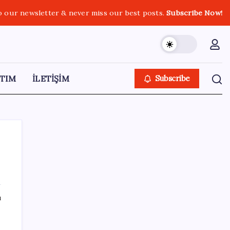
o our newsletter & never miss our best posts.
Subscribe Now!
TIM
İLETİŞİM
Subscribe
SON YAZILAR
ı
İş Bankası’nda üst düzey görev değişimi:
Hakan Aran görevinden ayrılıyor