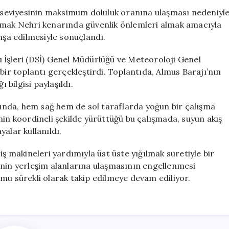
Yeşilırmak’a
su seviyesinin maksimum doluluk oranına ulaşması nedeniyl
9
ilırmak Nehri kenarında güvenlik önlemleri almak amacıyla
Kilometrelik
nşa edilmesiyle sonuçlandı.
Kaya
Seti
 İşleri (DSİ) Genel Müdürlüğü ve Meteoroloji Genel
İnşa
bir toplantı gerçekleştirdi. Toplantıda, Almus Barajı’nın
Edildi
 bilgisi paylaşıldı.
için
ısında, hem sağ hem de sol taraflarda yoğun bir çalışma
rinin koordineli şekilde yürüttüğü bu çalışmada, suyun akış
alar kullanıldı.
iş makineleri yardımıyla üst üste yığılmak suretiyle bir
inin yerleşim alanlarına ulaşmasının engellenmesi
mu sürekli olarak takip edilmeye devam ediliyor.