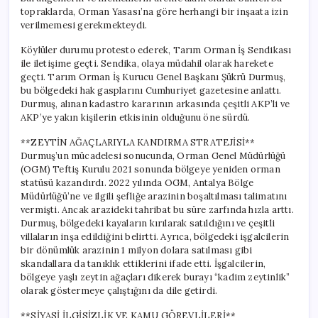
Hikayesi
topraklarda, Orman Yasası’na göre herhangi bir inşaata izin
için
verilmemesi gerekmekteydi.
Köylüler durumu protesto ederek, Tarım Orman İş Sendikası
ile iletişime geçti. Sendika, olaya müdahil olarak harekete
geçti. Tarım Orman İş Kurucu Genel Başkanı Şükrü Durmuş,
bu bölgedeki hak gasplarını Cumhuriyet gazetesine anlattı.
Durmuş, alınan kadastro kararının arkasında çeşitli AKP’li ve
AKP’ye yakın kişilerin etkisinin olduğunu öne sürdü.
**ZEYTİN AĞAÇLARIYLA KANDIRMA STRATEJİSİ**
Durmuş’un mücadelesi sonucunda, Orman Genel Müdürlüğü
(OGM) Teftiş Kurulu 2021 sonunda bölgeye yeniden orman
statüsü kazandırdı. 2022 yılında OGM, Antalya Bölge
Müdürlüğü’ne ve ilgili şefliğe arazinin boşaltılması talimatını
vermişti. Ancak arazideki tahribat bu süre zarfında hızla arttı.
Durmuş, bölgedeki kayaların kırılarak satıldığını ve çeşitli
villaların inşa edildiğini belirtti. Ayrıca, bölgedeki işgalcilerin
bir dönümlük arazinin 1 milyon dolara satılması gibi
skandallara da tanıklık ettiklerini ifade etti. İşgalcilerin,
bölgeye yaşlı zeytin ağaçları dikerek burayı “kadim zeytinlik”
olarak göstermeye çalıştığını da dile getirdi.
**SİYASİ İLGİSİZLİK VE KAMU GÖREVLİLERİ**