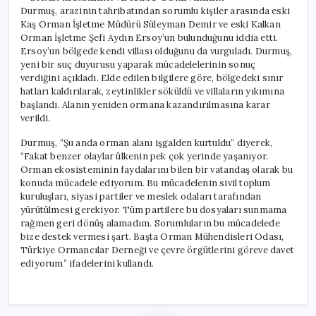
Durmuş, arazinin tahribatından sorumlu kişiler arasında eski
Kaş Orman İşletme Müdürü Süleyman Demir ve eski Kalkan
Orman İşletme Şefi Aydın Ersoy’un bulunduğunu iddia etti.
Ersoy’un bölgede kendi villası olduğunu da vurguladı. Durmuş,
yeni bir suç duyurusu yaparak mücadelelerinin sonuç
verdiğini açıkladı. Elde edilen bilgilere göre, bölgedeki sınır
hatları kaldırılarak, zeytinlikler söküldü ve villaların yıkımına
başlandı. Alanın yeniden ormana kazandırılmasına karar
verildi.
Durmuş, “Şu anda orman alanı işgalden kurtuldu” diyerek,
“Fakat benzer olaylar ülkenin pek çok yerinde yaşanıyor.
Orman ekosisteminin faydalarını bilen bir vatandaş olarak bu
konuda mücadele ediyorum. Bu mücadelenin sivil toplum
kuruluşları, siyasi partiler ve meslek odaları tarafından
yürütülmesi gerekiyor. Tüm partilere bu dosyaları sunmama
rağmen geri dönüş alamadım. Sorumluların bu mücadelede
bize destek vermesi şart. Başta Orman Mühendisleri Odası,
Türkiye Ormancılar Derneği ve çevre örgütlerini göreve davet
ediyorum” ifadelerini kullandı.