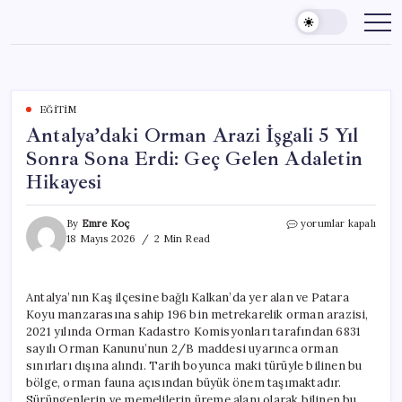
Skip
to
content
EĞITIM
Antalya’daki Orman Arazi İşgali 5 Yıl
Sonra Sona Erdi: Geç Gelen Adaletin
Hikayesi
Antalya’daki
By
Emre Koç
yorumlar kapalı
Orman
18 Mayıs 2026
2 Min Read
Arazi
İşgali
5
Antalya’nın Kaş ilçesine bağlı Kalkan’da yer alan ve Patara
Yıl
Koyu manzarasına sahip 196 bin metrekarelik orman arazisi,
Sonra
Sona
2021 yılında Orman Kadastro Komisyonları tarafından 6831
Erdi:
sayılı Orman Kanunu’nun 2/B maddesi uyarınca orman
Geç
sınırları dışına alındı. Tarih boyunca maki türüyle bilinen bu
Gelen
bölge, orman fauna açısından büyük önem taşımaktadır.
Adaletin
Sürüngenlerin ve memelilerin üreme alanı olarak bilinen bu