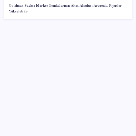
Goldman Sachs: Merkez Bankalarının Altın Alımları Artacak, Fiyatlar
Yükselebilir
SON YAZILAR
Suriye ve Rusya’dan tarihi mutabakat… Üsler eğitim
merkezi olacak
İş Bankası’nda üst düzey görev değişimi: Hakan Aran
görevinden ayrılıyor
AB’den Ar-Ge’ye 130 milyar euroluk kaynak
Son dakika… Menderes Belediye Başkanı İlkay Çiçek