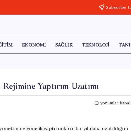
Subscribe t
ĞİTİM
EKONOMİ
SAĞLIK
TEKNOLOJİ
TANI
 Rejimine Yaptırım Uzatımı
Avrupa
yorumlar kapal
Birliği’nden
Beşar
Esad
Rejimine
 yönetimine yönelik yaptırımların bir yıl daha uzatıldığını