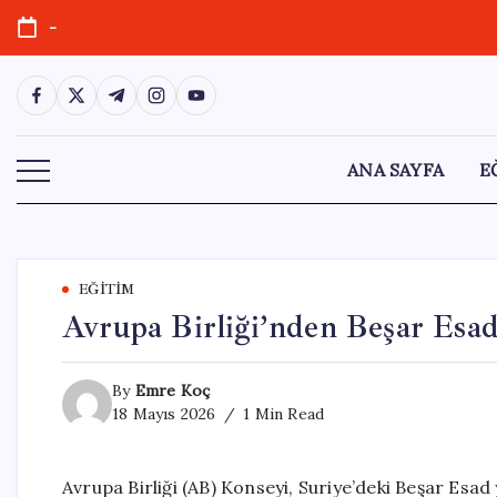
Skip
-
to
content
https://www.facebook.com/
https://twitter.com/
https://t.me/
https://www.instagram.com/
https://youtube.com/
ANA SAYFA
E
EĞITIM
Avrupa Birliği’nden Beşar Esad
By
Emre Koç
18 Mayıs 2026
1 Min Read
Avrupa Birliği (AB) Konseyi, Suriye’deki Beşar Esad