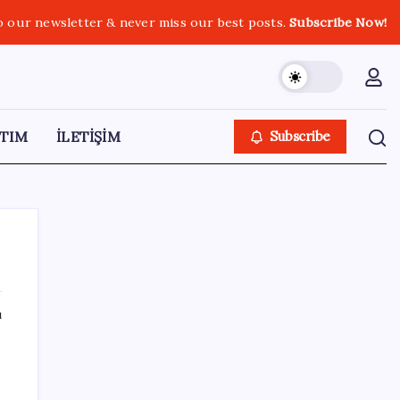
o our newsletter & never miss our best posts.
Subscribe Now!
TIM
İLETİŞİM
Subscribe
ı
SON YAZILAR
Merkez Bankası döviz ve altın rezervleri
açıklandı: Kasada son durum ne?