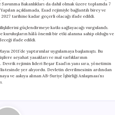
Yaptırım
ve Savunma Bakanlıkları da dahil olmak üzere toplamda 7
Uzatımı
 Yapılan açıklamada, Esad rejimiyle bağlantılı birey ve
için
 2027 tarihine kadar geçerli olacağı ifade edildi.
n ilişkilerini güçlendirmeye katkı sağlayacağı vurgulandı.
 ve kuruluşların hâlâ önemli bir etki alanına sahip olduğu ve
eceği ifade edildi.
 Mayıs 2011’de yaptırımlar uygulamaya başlamıştı. Bu
 kişilere seyahat yasakları ve mal varlıklarının
. Devrik rejimin lideri Beşar Esad’ın yanı sıra, yönetimin
listesinde yer alıyordu. Devletin devrilmesinin ardından
aya ve askıya alınan AB-Suriye İşbirliği Anlaşması’nı
ı.