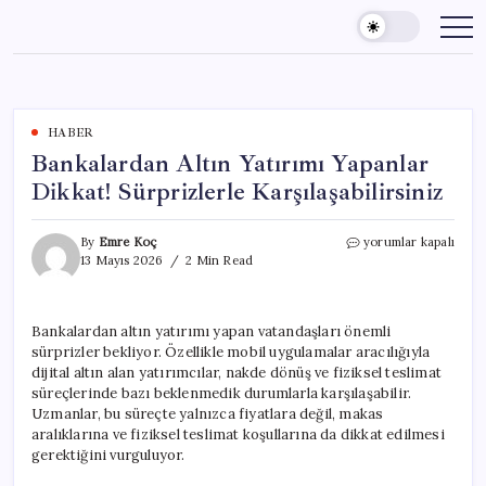
Skip
to
content
HABER
Bankalardan Altın Yatırımı Yapanlar
Dikkat! Sürprizlerle Karşılaşabilirsiniz
Bankalardan
By
Emre Koç
yorumlar kapalı
Altın
13 Mayıs 2026
2 Min Read
Yatırımı
Yapanlar
Dikkat!
Bankalardan altın yatırımı yapan vatandaşları önemli
Sürprizlerle
sürprizler bekliyor. Özellikle mobil uygulamalar aracılığıyla
Karşılaşabilirsiniz
için
dijital altın alan yatırımcılar, nakde dönüş ve fiziksel teslimat
süreçlerinde bazı beklenmedik durumlarla karşılaşabilir.
Uzmanlar, bu süreçte yalnızca fiyatlara değil, makas
aralıklarına ve fiziksel teslimat koşullarına da dikkat edilmesi
gerektiğini vurguluyor.