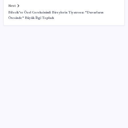
Next
Bilecik’te Özel Gereksinimli Bireylerin Tiyatrosu: “Duvarların
Ötesinde” Büyük İlgi Topladı
SON YAZILAR
İş Bankası’nda üst düzey görev değişimi: Hakan Aran
görevinden ayrılıyor
AB’den Ar-Ge’ye 130 milyar euroluk kaynak
Son dakika… Menderes Belediye Başkanı İlkay Çiçek
‘kesin ihraç’ talebiyle tedbirli olarak disipline sevk