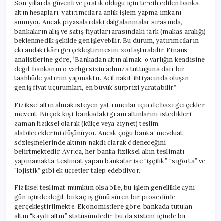
Son yıllarda güvenli ve pratik olduğu için tercih edilen banka
altın hesapları, yatırımcılara anlık işlem yapma imkanı
sunuyor. Ancak piyasalardaki dalgalanmalar sırasında,
bankaların alış ve satış fiyatları arasındaki fark (makas aralığı)
beklenmedik şekilde genişleyebilir. Bu durum, yatırımcıların
ekrandaki kârı gerçekleştirmesini zorlaştırabilir. Finans
analistlerine göre, “Bankadan altın almak, o varlığın kendisine
değil, bankanın o varlığı sizin adınıza tuttuğuna dair bir
taahhüde yatırım yapmaktır. Acil nakit ihtiyacında oluşan
geniş fiyat uçurumları, en büyük sürprizi yaratabilir.”
Fiziksel altın almak isteyen yatırımcılar için de bazı gerçekler
mevcut. Birçok kişi, bankadaki gram altınlarını istedikleri
zaman fiziksel olarak (külçe veya ziynet) teslim
alabileceklerini düşünüyor. Ancak çoğu banka, mevduat
sözleşmelerinde altının nakdi olarak ödeneceğini
belirtmektedir. Ayrıca, her banka fiziksel altın teslimatı
yapmamakta; teslimat yapan bankalar ise “işçilik”, “sigorta” ve
“lojistik” gibi ek ücretler talep edebiliyor.
Fiziksel teslimat mümkün olsa bile, bu işlem genellikle aynı
gün içinde değil, birkaç iş günü süren bir prosedürle
gerçekleştirilmekte. Ekonomistlere göre, bankada tutulan
altın “kaydi altın” statüsündedir; bu da sistem içinde bir