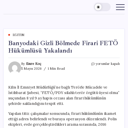
Skip
to
content
EĞITIM
Banyodaki Gizli Bölmede Firari FETÖ
Hükümlüsü Yakalandı
Banyodaki
By
Emre Koç
yorumlar kapalı
Gizli
5 Mayıs 2026
1 Min Read
Bölmede
Firari
FETÖ
Kilis İl Emniyet Müdürlüğü’ne bağlı Terörle Mücadele ve
Hükümlüsü
İstihbarat Şubesi, “FETÖ/PDY silahlı terör örgütü üyesi olma”
Yakalandı
için
suçundan 8 yıl 9 ay hapis cezası alan firari hükümlünün
şehirde saklandığını tespit etti.
Yapılan titiz çalışmalar sonucunda, firari hükümlünün ikamet
ettiği adres belirlendi ve buraya operasyon düzenlendi. Polis
ekipleri, evde gerçekleştirdikleri arama sırasında, 2016