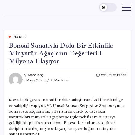
Skip
to
content
HABER
Bonsai Sanatıyla Dolu Bir Etkinlik:
Minyatür Ağaçların Değerleri 1
Milyona Ulaşıyor
Bonsai
By
Emre Koç
yorumlar kapalı
Sanatıyla
11 Mayıs 2026
2 Min Read
Dolu
Bir
Etkinlik:
Kocaeli, doğayı sanatsal bir dille buluşturan özel bir etkinliğe
Minyatür
ev sahipliği yapıyor. VI. Ulusal Bonsai Sergisi ve Sempozyumu,
Ağaçların
Değerleri
bonsai sanatçılarının, yıllar süren emek ve ustalıkla
1
yarattıkları minyatür ağaçları sergilemek üzere bir araya
Milyona
geldiği bir platform sunuyor. Bu eserler, sabır, estetik ve
Ulaşıyor
disiplinin birleşimiyle ortaya çıkmış ve doğanın minyatür
için
halini yansıtıyor.