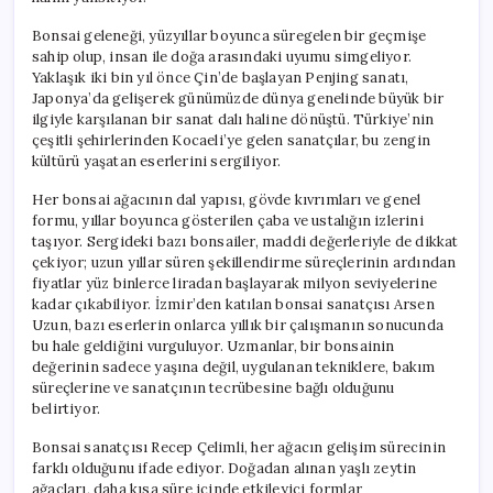
Bonsai geleneği, yüzyıllar boyunca süregelen bir geçmişe
sahip olup, insan ile doğa arasındaki uyumu simgeliyor.
Yaklaşık iki bin yıl önce Çin’de başlayan Penjing sanatı,
Japonya’da gelişerek günümüzde dünya genelinde büyük bir
ilgiyle karşılanan bir sanat dalı haline dönüştü. Türkiye’nin
çeşitli şehirlerinden Kocaeli’ye gelen sanatçılar, bu zengin
kültürü yaşatan eserlerini sergiliyor.
Her bonsai ağacının dal yapısı, gövde kıvrımları ve genel
formu, yıllar boyunca gösterilen çaba ve ustalığın izlerini
taşıyor. Sergideki bazı bonsailer, maddi değerleriyle de dikkat
çekiyor; uzun yıllar süren şekillendirme süreçlerinin ardından
fiyatlar yüz binlerce liradan başlayarak milyon seviyelerine
kadar çıkabiliyor. İzmir’den katılan bonsai sanatçısı Arsen
Uzun, bazı eserlerin onlarca yıllık bir çalışmanın sonucunda
bu hale geldiğini vurguluyor. Uzmanlar, bir bonsainin
değerinin sadece yaşına değil, uygulanan tekniklere, bakım
süreçlerine ve sanatçının tecrübesine bağlı olduğunu
belirtiyor.
Bonsai sanatçısı Recep Çelimli, her ağacın gelişim sürecinin
farklı olduğunu ifade ediyor. Doğadan alınan yaşlı zeytin
ağaçları, daha kısa süre içinde etkileyici formlar