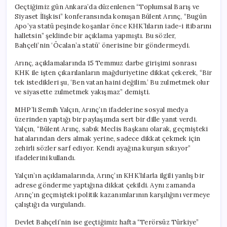
Geçtiğimiz gün Ankara’da düzenlenen “Toplumsal Barış ve
Siyaset İlişkisi” konferansında konuşan Bülent Arınç, “Bugün
Apo’ya statü peşinde koşanlar önce KHK’lıların iade-i itibarını
halletsin” şeklinde bir açıklama yapmıştı. Bu sözler,
Bahçeli’nin ‘Öcalan’a statü’ önerisine bir göndermeydi.
Arınç, açıklamalarında 15 Temmuz darbe girişimi sonrası
KHK ile işten çıkarılanların mağduriyetine dikkat çekerek, “Bir
tek istedikleri şu, ‘Ben vatan haini değilim.’ Bu zulmetmek olur
ve siyasette zulmetmek yakışmaz” demişti.
MHP’li Semih Yalçın, Arınç’ın ifadelerine sosyal medya
üzerinden yaptığı bir paylaşımda sert bir dille yanıt verdi.
Yalçın, “Bülent Arınç, sabık Meclis Başkanı olarak, geçmişteki
hatalarından ders almak yerine, sadece dikkat çekmek için
zehirli sözler sarf ediyor. Kendi ayağına kurşun sıkıyor”
ifadelerini kullandı.
Yalçın’ın açıklamalarında, Arınç’ın KHK’lılarla ilgili yanlış bir
adrese gönderme yaptığına dikkat çekildi. Aynı zamanda
Arınç’ın geçmişteki politik kazanımlarının karşılığını vermeye
çalıştığı da vurgulandı.
Devlet Bahçeli’nin ise geçtiğimiz hafta “Terörsüz Türkiye”