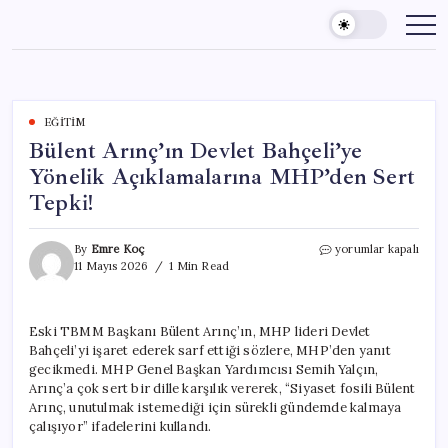
Skip
to
content
EĞITIM
Bülent Arınç’ın Devlet Bahçeli’ye
Yönelik Açıklamalarına MHP’den Sert
Tepki!
Bülent
By
Emre Koç
yorumlar kapalı
Arınç’ın
11 Mayıs 2026
1 Min Read
Devlet
Bahçeli’ye
Yönelik
Eski TBMM Başkanı Bülent Arınç’ın, MHP lideri Devlet
Açıklamalarına
Bahçeli’yi işaret ederek sarf ettiği sözlere, MHP’den yanıt
MHP’den
Sert
gecikmedi. MHP Genel Başkan Yardımcısı Semih Yalçın,
Tepki!
Arınç’a çok sert bir dille karşılık vererek, “Siyaset fosili Bülent
için
Arınç, unutulmak istemediği için sürekli gündemde kalmaya
çalışıyor” ifadelerini kullandı.