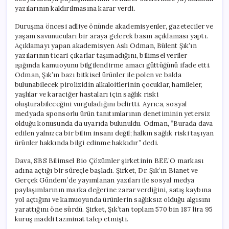
Cezası
yazılarının kaldırılmasına karar verdi.
için
Duruşma öncesi adliye önünde akademisyenler, gazeteciler ve
yaşam savunucuları bir araya gelerek basın açıklaması yaptı.
Açıklamayı yapan akademisyen Aslı Odman, Bülent Şık’ın
yazılarının ticari çıkarlar taşımadığını, bilimsel veriler
ışığında kamuoyunu bilgilendirme amacı güttüğünü ifade etti.
Odman, Şık’ın bazı bitkisel ürünler ile polen ve balda
bulunabilecek pirolizidin alkaloitlerinin çocuklar, hamileler,
yaşlılar ve karaciğer hastaları için sağlık riski
oluşturabileceğini vurguladığını belirtti. Ayrıca, sosyal
medyada sponsorlu ürün tanıtımlarının denetiminin yetersiz
olduğu konusunda da uyarıda bulunuldu. Odman, “Burada dava
edilen yalnızca bir bilim insanı değil; halkın sağlık riski taşıyan
ürünler hakkında bilgi edinme hakkıdır” dedi.
Dava, SBS Bilimsel Bio Çözümler şirketinin BEE’O markası
adına açtığı bir süreçle başladı. Şirket, Dr. Şık’ın Bianet ve
Gerçek Gündem’de yayımlanan yazıları ile sosyal medya
paylaşımlarının marka değerine zarar verdiğini, satış kaybına
yol açtığını ve kamuoyunda ürünlerin sağlıksız olduğu algısını
yarattığını öne sürdü. Şirket, Şık’tan toplam 570 bin 187 lira 95
kuruş maddi tazminat talep etmişti.