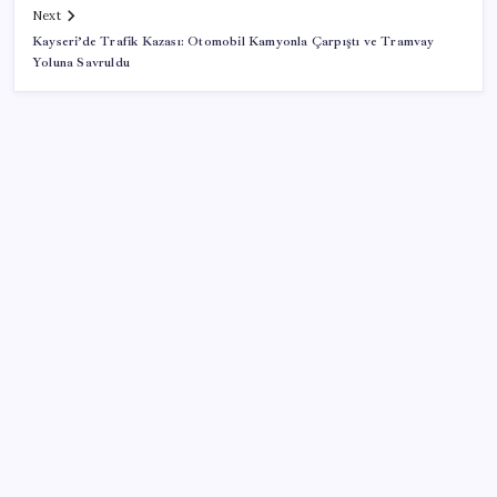
Next
Kayseri’de Trafik Kazası: Otomobil Kamyonla Çarpıştı ve Tramvay
Yoluna Savruldu
SON YAZILAR
İş Bankası’nda üst düzey görev değişimi: Hakan Aran
görevinden ayrılıyor
AB’den Ar-Ge’ye 130 milyar euroluk kaynak
Son dakika… Menderes Belediye Başkanı İlkay Çiçek
‘kesin ihraç’ talebiyle tedbirli olarak disipline sevk