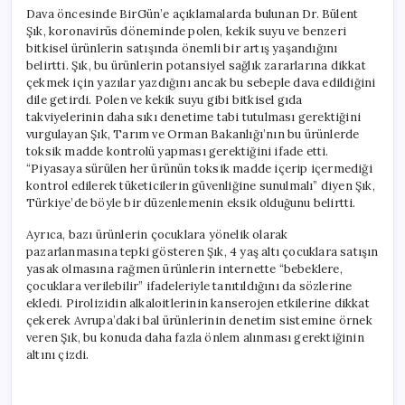
Dava öncesinde BirGün’e açıklamalarda bulunan Dr. Bülent
Şık, koronavirüs döneminde polen, kekik suyu ve benzeri
bitkisel ürünlerin satışında önemli bir artış yaşandığını
belirtti. Şık, bu ürünlerin potansiyel sağlık zararlarına dikkat
çekmek için yazılar yazdığını ancak bu sebeple dava edildiğini
dile getirdi. Polen ve kekik suyu gibi bitkisel gıda
takviyelerinin daha sıkı denetime tabi tutulması gerektiğini
vurgulayan Şık, Tarım ve Orman Bakanlığı’nın bu ürünlerde
toksik madde kontrolü yapması gerektiğini ifade etti.
“Piyasaya sürülen her ürünün toksik madde içerip içermediği
kontrol edilerek tüketicilerin güvenliğine sunulmalı” diyen Şık,
Türkiye’de böyle bir düzenlemenin eksik olduğunu belirtti.
Ayrıca, bazı ürünlerin çocuklara yönelik olarak
pazarlanmasına tepki gösteren Şık, 4 yaş altı çocuklara satışın
yasak olmasına rağmen ürünlerin internette “bebeklere,
çocuklara verilebilir” ifadeleriyle tanıtıldığını da sözlerine
ekledi. Pirolizidin alkaloitlerinin kanserojen etkilerine dikkat
çekerek Avrupa’daki bal ürünlerinin denetim sistemine örnek
veren Şık, bu konuda daha fazla önlem alınması gerektiğinin
altını çizdi.