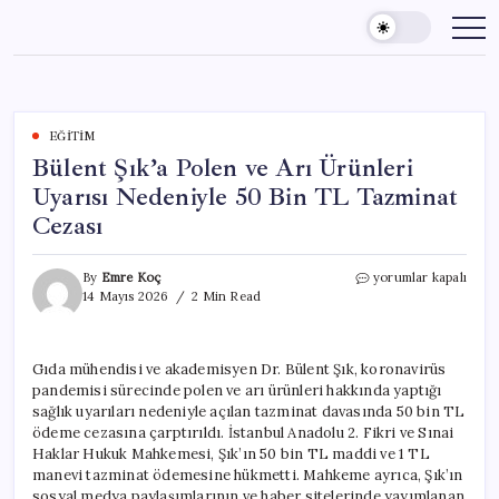
Skip
to
content
EĞITIM
Bülent Şık’a Polen ve Arı Ürünleri
Uyarısı Nedeniyle 50 Bin TL Tazminat
Cezası
Bülent
By
Emre Koç
yorumlar kapalı
Şık’a
14 Mayıs 2026
2 Min Read
Polen
ve
Arı
Gıda mühendisi ve akademisyen Dr. Bülent Şık, koronavirüs
Ürünleri
pandemisi sürecinde polen ve arı ürünleri hakkında yaptığı
Uyarısı
Nedeniyle
sağlık uyarıları nedeniyle açılan tazminat davasında 50 bin TL
50
ödeme cezasına çarptırıldı. İstanbul Anadolu 2. Fikri ve Sınai
Bin
Haklar Hukuk Mahkemesi, Şık’ın 50 bin TL maddi ve 1 TL
TL
manevi tazminat ödemesine hükmetti. Mahkeme ayrıca, Şık’ın
Tazminat
sosyal medya paylaşımlarının ve haber sitelerinde yayımlanan