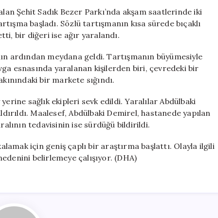
Kişi
an Şehit Sadık Bezer Parkı’nda akşam saatlerinde iki
Hayatını
rtışma başladı. Sözlü tartışmanın kısa sürede bıçaklı
Kaybetti,
i, bir diğeri ise ağır yaralandı.
1
Kişi
ının ardından meydana geldi. Tartışmanın büyümesiyle
Ağır
Kavga esnasında yaralanan kişilerden biri, çevredeki bir
Yaralı
akınındaki bir markete sığındı.
için
erine sağlık ekipleri sevk edildi. Yaralılar Abdülbaki
aldırıldı. Maalesef, Abdülbaki Demirel, hastanede yapılan
ının tedavisinin ise sürdüğü bildirildi.
alamak için geniş çaplı bir araştırma başlattı. Olayla ilgili
edenini belirlemeye çalışıyor. (DHA)