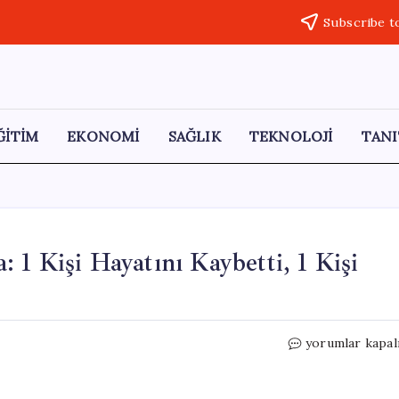
Subscribe t
ĞİTİM
EKONOMİ
SAĞLIK
TEKNOLOJİ
TANI
1 Kişi Hayatını Kaybetti, 1 Kişi
Büyükçekmece’
yorumlar kapal
Bıçaklı
Kavga:
1