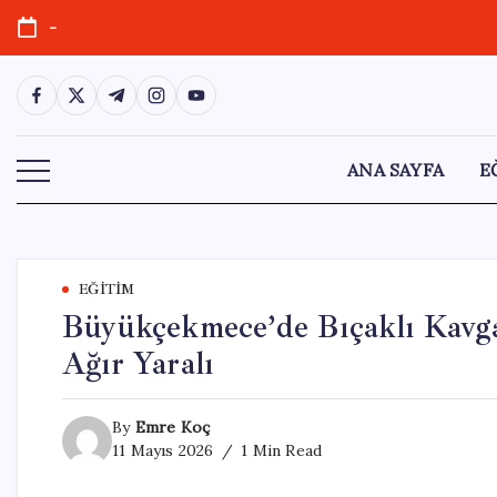
Skip
-
to
content
https://www.facebook.com/
https://twitter.com/
https://t.me/
https://www.instagram.com/
https://youtube.com/
ANA SAYFA
E
EĞITIM
Büyükçekmece’de Bıçaklı Kavga: 
Ağır Yaralı
By
Emre Koç
11 Mayıs 2026
1 Min Read