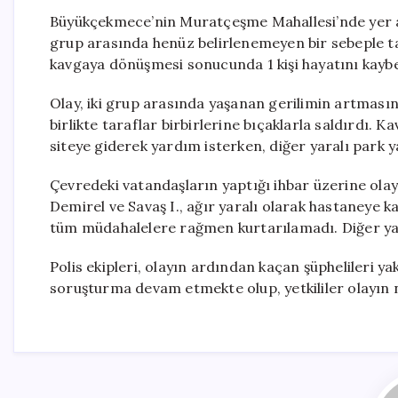
Büyükçekmece’nin Muratçeşme Mahallesi’nde yer al
grup arasında henüz belirlenemeyen bir sebeple ta
kavgaya dönüşmesi sonucunda 1 kişi hayatını kaybett
Olay, iki grup arasında yaşanan gerilimin artmas
birlikte taraflar birbirlerine bıçaklarla saldırdı. 
siteye giderek yardım isterken, diğer yaralı park y
Çevredeki vatandaşların yaptığı ihbar üzerine olay y
Demirel ve Savaş I., ağır yaralı olarak hastaneye k
tüm müdahalelere rağmen kurtarılamadı. Diğer yaral
Polis ekipleri, olayın ardından kaçan şüphelileri yak
soruşturma devam etmekte olup, yetkililer olayın n