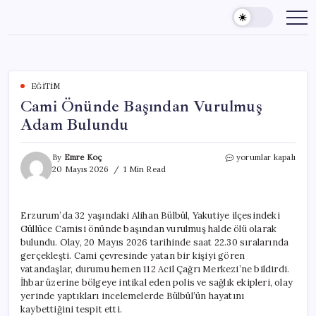
Skip
to
content
EĞITIM
Cami Önünde Başından Vurulmuş
Adam Bulundu
Cami
By
Emre Koç
yorumlar kapalı
Önünde
20 Mayıs 2026
1 Min Read
Başından
Vurulmuş
Adam
Erzurum’da 32 yaşındaki Alihan Bülbül, Yakutiye ilçesindeki
Bulundu
Güllüce Camisi önünde başından vurulmuş halde ölü olarak
için
bulundu. Olay, 20 Mayıs 2026 tarihinde saat 22.30 sıralarında
gerçekleşti. Cami çevresinde yatan bir kişiyi gören
vatandaşlar, durumu hemen 112 Acil Çağrı Merkezi’ne bildirdi.
İhbar üzerine bölgeye intikal eden polis ve sağlık ekipleri, olay
yerinde yaptıkları incelemelerde Bülbül’ün hayatını
kaybettiğini tespit etti.