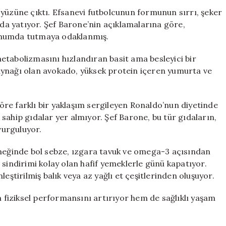
Efsanevi
 yüzüne çıktı. Efsanevi futbolcunun formunun sırrı, şeker
Formun
a yatıyor. Şef Barone’nin açıklamalarına göre,
Arkasındaki
imumda tutmaya odaklanmış.
Diyet
Programı
etabolizmasını hızlandıran basit ama besleyici bir
için
 kaynağı olan avokado, yüksek protein içeren yumurta ve
re farklı bir yaklaşım sergileyen Ronaldo’nun diyetinde
sahip gıdalar yer almıyor. Şef Barone, bu tür gıdaların,
vurguluyor.
eğinde bol sebze, ızgara tavuk ve omega-3 açısından
 sindirimi kolay olan hafif yemeklerle günü kapatıyor.
eştirilmiş balık veya az yağlı et çeşitlerinden oluşuyor.
fiziksel performansını artırıyor hem de sağlıklı yaşam