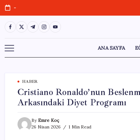
Skip
-
to
content
https://www.facebook.com/
https://twitter.com/
https://t.me/
https://www.instagram.com/
https://youtube.com/
ANA SAYFA
E
HABER
Cristiano Ronaldo’nun Beslenm
Arkasındaki Diyet Programı
By
Emre Koç
26 Nisan 2026
1 Min Read