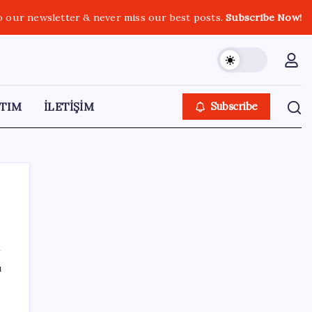
o our newsletter & never miss our best posts.
Subscribe Now!
TIM
İLETİŞİM
Subscribe
SON YAZILAR
ı
Kia EV2 Türkiye Yolcusu: İşte Beklenen
Fiyat ve Özellikler