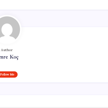
Author
mre Koç
Follow Me