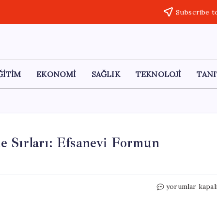
Subscribe t
ĞİTİM
EKONOMİ
SAĞLIK
TEKNOLOJİ
TANI
e Sırları: Efsanevi Formun
Cristiano
yorumlar kapal
Ronaldo’nun
Beslenme
Sırları: