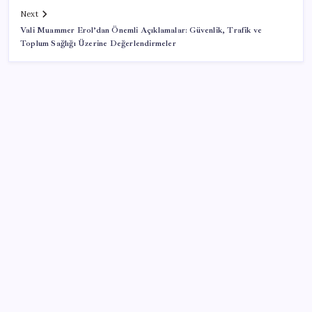
Next
Vali Muammer Erol’dan Önemli Açıklamalar: Güvenlik, Trafik ve
Toplum Sağlığı Üzerine Değerlendirmeler
SON YAZILAR
Suriye ve Rusya’dan tarihi mutabakat… Üsler eğitim
merkezi olacak
İş Bankası’nda üst düzey görev değişimi: Hakan Aran
görevinden ayrılıyor
AB’den Ar-Ge’ye 130 milyar euroluk kaynak