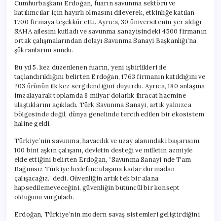
Cumhurbaşkanı Erdoğan, fuarın savunma sektörü ve
katılımcılar için hayırlı olmasını dileyerek, etkinliğe katılan
1700 firmaya teşekkür etti. Ayrıca, 30 üniversitenin yer aldığı
SAHA ailesini kutladı ve savunma sanayisindeki 4500 firmanın
ortak çalışmalarından dolayı Savunma Sanayi Başkanlığı’na
şükranlarını sundu.
Bu yıl 5. kez düzenlenen fuarın, yeni işbirlikleri ile
taçlandırıldığını belirten Erdoğan, 1763 firmanın katıldığını ve
203 ürünün ilk kez sergilendiğini duyurdu. Ayrıca, 180 anlaşma
imzalayarak toplamda 8 milyar dolarlık ihracat hacmine
ulaştıklarını açıkladı. Türk Savunma Sanayi, artık yalnızca
bölgesinde değil, dünya genelinde tercih edilen bir ekosistem
haline geldi.
Türkiye’nin savunma, havacılık ve uzay alanındaki başarısını,
100 bini aşkın çalışanı, devletin desteği ve milletin azmiyle
elde ettiğini belirten Erdoğan, “Savunma Sanayi’nde Tam
Bağımsız Türkiye hedefine ulaşana kadar durmadan
çalışacağız.” dedi. Güvenliğin artık tek bir alana
hapsedilemeyeceğini, güvenliğin bütüncül bir konsept
olduğunu vurguladı.
Erdoğan, Türkiye’nin modern savaş sistemleri geliştirdiğini