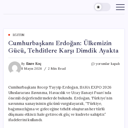
Skip
to
content
EĞITIM
Cumhurbaşkanı Erdoğan: Ülkemizin
Gücü, Tehditlere Karşı Dimdik Ayakta
Cumhurbaşkanı
By
Emre Koç
yorumlar kapalı
Erdoğan:
8 Mayıs 2026
2 Min Read
Ülkemizin
Gücü,
Tehditlere
Cumhurbaşkanı Recep Tayyip Erdoğan, SAHA EXPO 2026
Karşı
Uluslararası Savunma, Havacılık ve Uzay Sanayi Fuarı’nda
Dimdik
Ayakta
önemli değerlendirmelerde bulundu. Erdoğan, Türkiye’nin
için
savunma sanayisinin gücünü vurgulayarak, “Türkiye,
bağımsızlığına ve geleceğine tehdit oluşturan her türlü
düşmanı etkisiz hale getirecek güç ve kudrete sahiptir.”
ifadelerini kullandı.