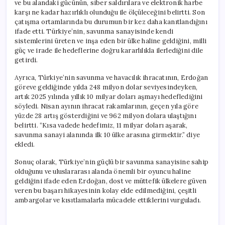
ve bu alandaki gücünün, siber saldırılara ve elektronik harbe
karşı ne kadar hazırlıklı olunduğu ile ölçüleceğini belirtti. Son
çatışma ortamlarında bu durumun bir kez daha kanıtlandığını
ifade etti. Türkiye’nin, savunma sanayisinde kendi
sistemlerini üreten ve inşa eden bir ülke haline geldiğini, milli
güç ve irade ile hedeflerine doğru kararlılıkla ilerlediğini dile
getirdi.
Ayrıca, Türkiye’nin savunma ve havacılık ihracatının, Erdoğan
göreve geldiğinde yılda 248 milyon dolar seviyesindeyken,
artık 2025 yılında yıllık 10 milyar doları aşmayı hedeflediğini
söyledi. Nisan ayının ihracat rakamlarının, geçen yıla göre
yüzde 28 artış gösterdiğini ve 962 milyon dolara ulaştığını
belirtti. “Kısa vadede hedefimiz, 11 milyar doları aşarak,
savunma sanayi alanında ilk 10 ülke arasına girmektir.” diye
ekledi.
Sonuç olarak, Türkiye’nin güçlü bir savunma sanayisine sahip
olduğunu ve uluslararası alanda önemli bir oyuncu haline
geldiğini ifade eden Erdoğan, dost ve müttefik ülkelere güven
veren bu başarı hikayesinin kolay elde edilmediğini, çeşitli
ambargolar ve kısıtlamalarla mücadele ettiklerini vurguladı.