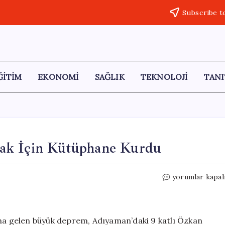
Subscribe t
ĞİTİM
EKONOMİ
SAĞLIK
TEKNOLOJİ
TANI
ak İçin Kütüphane Kurdu
Depremde
yorumlar kapal
Kaybettiklerini
Anmak
İçin
Kütüphane
a gelen büyük deprem, Adıyaman’daki 9 katlı Özkan