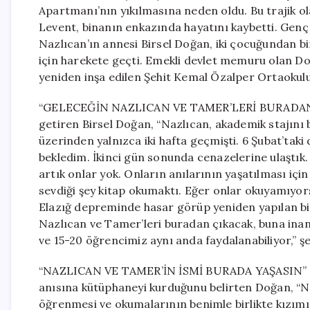
Apartmanı’nın yıkılmasına neden oldu. Bu trajik o
Levent, binanın enkazında hayatını kaybetti. Genç ç
Nazlıcan’ın annesi Birsel Doğan, iki çocuğundan 
için harekete geçti. Emekli devlet memuru olan D
yeniden inşa edilen Şehit Kemal Özalper Ortaokulu
“GELECEĞİN NAZLICAN VE TAMER’LERİ BURADAN YE
getiren Birsel Doğan, “Nazlıcan, akademik stajını b
üzerinden yalnızca iki hafta geçmişti. 6 Şubat’tak
bekledim. İkinci gün sonunda cenazelerine ulaştık.
artık onlar yok. Onların anılarının yaşatılması iç
sevdiği şey kitap okumaktı. Eğer onlar okuyamıyor
Elazığ depreminde hasar görüp yeniden yapılan bir
Nazlıcan ve Tamer’leri buradan çıkacak, buna in
ve 15-20 öğrencimiz aynı anda faydalanabiliyor,” ş
“NAZLICAN VE TAMER’İN İSMİ BURADA YAŞASIN” 9 
anısına kütüphaneyi kurduğunu belirten Doğan, “Na
öğrenmesi ve okumalarının benimle birlikte kızım