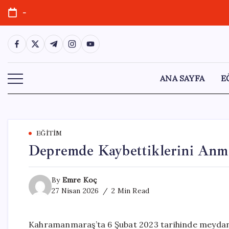
Skip
-
to
content
https://www.facebook.com/
https://twitter.com/
https://t.me/
https://www.instagram.com/
https://youtube.com/
ANA SAYFA
E
EĞITIM
Depremde Kaybettiklerini Anm
By
Emre Koç
27 Nisan 2026
2 Min Read
Kahramanmaraş’ta 6 Şubat 2023 tarihinde meydan