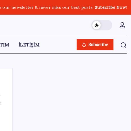
o our newsletter & never miss our best posts.
Subscribe Now!
TIM
İLETİŞİM
Subscribe
ı
SON YAZILAR
Yapay zeka insanların ‘daha az okumasına
katkı’ sağlıyor