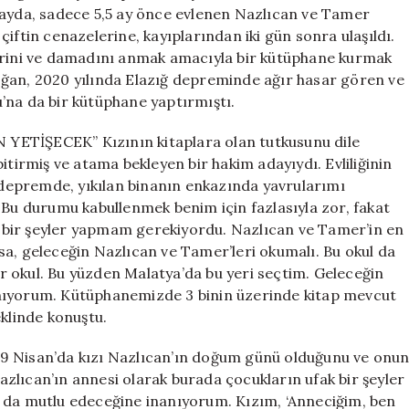
Kurdu
layda, sadece 5,5 ay önce evlenen Nazlıcan ve Tamer
için
iftin cenazelerine, kayıplarından iki gün sonra ulaşıldı.
birini ve damadını anmak amacıyla bir kütüphane kurmak
oğan, 2020 yılında Elazığ depreminde ağır hasar gören ve
’na da bir kütüphane yaptırmıştı.
TİŞECEK” Kızının kitaplara olan tutkusunu dile
itirmiş ve atama bekleyen bir hakim adayıydı. Evliliğinin
i depremde, yıkılan binanın enkazında yavrularımı
 Bu durumu kabullenmek benim için fazlasıyla zor, fakat
in bir şeyler yapmam gerekiyordu. Nazlıcan ve Tamer’in en
sa, geleceğin Nazlıcan ve Tamer’leri okumalı. Bu okul da
 okul. Bu yüzden Malatya’da bu yeri seçtim. Geleceğin
anıyorum. Kütüphanemizde 3 binin üzerinde kitap mevcut
eklinde konuştu.
Nisan’da kızı Nazlıcan’ın doğum günü olduğunu ve onu
zlıcan’ın annesi olarak burada çocukların ufak bir şeyler
ı da mutlu edeceğine inanıyorum. Kızım, ‘Anneciğim, ben