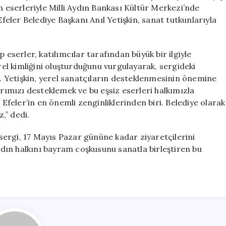
Sergisi
n eserleriyle Milli Aydın Bankası Kültür Merkezi’nde
Açıldı
Efeler Belediye Başkanı Anıl Yetişkin, sanat tutkunlarıyla
için
 eserler, katılımcılar tarafından büyük bir ilgiyle
ürel kimliğini oluşturduğunu vurgulayarak, sergideki
ı. Yetişkin, yerel sanatçıların desteklenmesinin önemine
arımızı desteklemek ve bu eşsiz eserleri halkımızla
 Efeler’in en önemli zenginliklerinden biri. Belediye olarak
,” dedi.
l sergi, 17 Mayıs Pazar gününe kadar ziyaretçilerini
ın halkını bayram coşkusunu sanatla birleştiren bu