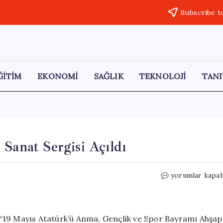
Subscribe t
ĞİTİM
EKONOMİ
SAĞLIK
TEKNOLOJİ
TANI
 Sanat Sergisi Açıldı
Efeler’de
yorumlar kapal
Atatürk
Temalı
Ahşap
Sanat
en “19 Mayıs Atatürk’ü Anma, Gençlik ve Spor Bayramı Ahşap