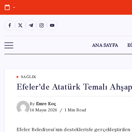
Skip
-
to
content
https://www.facebook.com/
https://twitter.com/
https://t.me/
https://www.instagram.com/
https://youtube.com/
ANA SAYFA
E
SAĞLIK
Efeler’de Atatürk Temalı Ahşap
By
Emre Koç
14 Mayıs 2026
1 Min Read
Efeler Belediyesi’nin destekleriyle gerçekleştiril