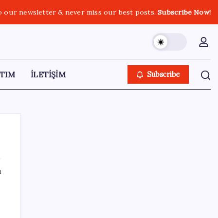
o our newsletter & never miss our best posts.
Subscribe Now!
TIM
İLETİŞİM
Subscribe
ı
SON YAZILAR
Kia EV2 Türkiye Yolcusu: İşte Beklenen
Fiyat ve Özellikler