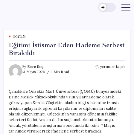
Skip
to
content
EĞITIM
Eğitimi İstismar Eden Hademe Serbest
Bırakıldı
Eğitimi
By
Emre Koç
yorumlar kapalı
İstismar
13 Mayıs 2026
1 Min Read
Eden
Hademe
Serbest
Çanakkale Onsekiz Mart Üniversitesi (ÇOMÜ) bünyesindeki
Bırakıldı
Ezine Meslek Yüksekokulu’nda uzun yıllar hademe olarak
için
görev yapan Serdal Güçtekin, okulun bilgi sistemine izinsiz
erişim sağlayarak öğrenci kayıtlarını ve diplomaları sahte
olarak düzenlemişti. Güçtekin’in yanı sıra dönemin fakülte
sekreteri Sedat Arıcan da, bu suçlamalarla tutuklanmıştı.
Ancak, yürütülen soruşturma sonucunda iki isim, 7 Mayıs
tarihinde verdikleri ek ifadelerle serbest bırakıldı.