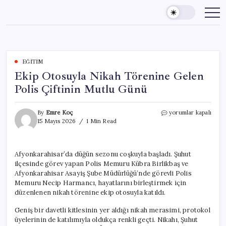
Skip
to
content
EĞITIM
Ekip Otosuyla Nikah Törenine Gelen
Polis Çiftinin Mutlu Günü
Ekip
By
Emre Koç
yorumlar kapalı
Otosuyla
15 Mayıs 2026
1 Min Read
Nikah
Törenine
Gelen
Afyonkarahisar’da düğün sezonu coşkuyla başladı. Şuhut
Polis
ilçesinde görev yapan Polis Memuru Kübra Birlikbaş ve
Çiftinin
Mutlu
Afyonkarahisar Asayiş Şube Müdürlüğü’nde görevli Polis
Günü
Memuru Necip Harmancı, hayatlarını birleştirmek için
için
düzenlenen nikah törenine ekip otosuyla katıldı.
Geniş bir davetli kitlesinin yer aldığı nikah merasimi, protokol
üyelerinin de katılımıyla oldukça renkli geçti. Nikahı, Şuhut