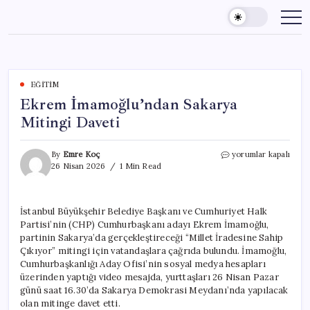
Skip
to
content
EĞITIM
Ekrem İmamoğlu’ndan Sakarya
Mitingi Daveti
Ekrem
By
Emre Koç
yorumlar kapalı
İmamoğlu’ndan
26 Nisan 2026
1 Min Read
Sakarya
Mitingi
Daveti
İstanbul Büyükşehir Belediye Başkanı ve Cumhuriyet Halk
için
Partisi’nin (CHP) Cumhurbaşkanı adayı Ekrem İmamoğlu,
partinin Sakarya’da gerçekleştireceği “Millet İradesine Sahip
Çıkıyor” mitingi için vatandaşlara çağrıda bulundu. İmamoğlu,
Cumhurbaşkanlığı Aday Ofisi’nin sosyal medya hesapları
üzerinden yaptığı video mesajda, yurttaşları 26 Nisan Pazar
günü saat 16.30’da Sakarya Demokrasi Meydanı’nda yapılacak
olan mitinge davet etti.