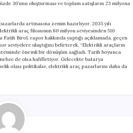
k yüzde 30’unu oluşturması ve toplam satışların 23 milyona
it pazarlarda artmasına zemin hazırlıyor. 2035 yılı
elektrikli araç filosunun 80 milyon seviyesinden 510
nı Fatih Birol, rapor hakkında yaptığı açıklamada, geçen
kor seviyelere ulaştığını belirterek, “Elektrikli araçların
sisteminde önemli bir dönüşüm sağladı. Tarih boyunca
 nebze de olsa hafifletiyor. Gelecekte batarya
lik olası politikalar, elektrikli araç pazarlarını daha da