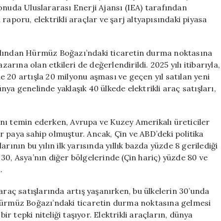
Öngörüleri
onuda Uluslararası Enerji Ajansı (IEA) tarafından
için
raporu, elektrikli araçlar ve şarj altyapısındaki piyasa
rdından Hürmüz Boğazı’ndaki ticaretin durma noktasına
zarına olan etkileri de değerlendirildi. 2025 yılı itibarıyla,
zde 20 artışla 20 milyonu aşması ve geçen yıl satılan yeni
ya genelinde yaklaşık 40 ülkede elektrikli araç satışları,
0’ını temin ederken, Avrupa ve Kuzey Amerikalı üreticiler
bir paya sahip olmuştur. Ancak, Çin ve ABD’deki politika
larının bu yılın ilk yarısında yıllık bazda yüzde 8 gerilediği
30, Asya’nın diğer bölgelerinde (Çin hariç) yüzde 80 ve
.
araç satışlarında artış yaşanırken, bu ülkelerin 30’unda
 Hürmüz Boğazı’ndaki ticaretin durma noktasına gelmesi
ir tepki niteliği taşıyor. Elektrikli araçların, dünya