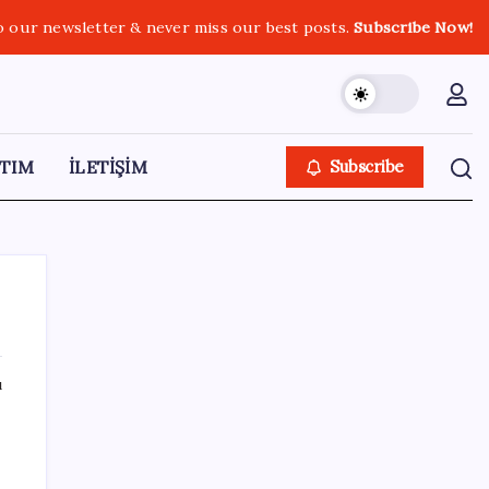
o our newsletter & never miss our best posts.
Subscribe Now!
TIM
İLETİŞİM
Subscribe
ı
SON YAZILAR
Kia EV2 Türkiye Yolcusu: İşte Beklenen
Fiyat ve Özellikler