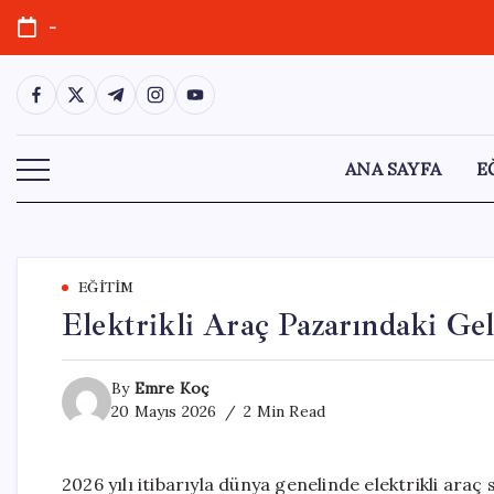
Skip
-
to
content
https://www.facebook.com/
https://twitter.com/
https://t.me/
https://www.instagram.com/
https://youtube.com/
ANA SAYFA
E
EĞITIM
Elektrikli Araç Pazarındaki Ge
By
Emre Koç
20 Mayıs 2026
2 Min Read
2026 yılı itibarıyla dünya genelinde elektrikli araç