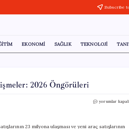
Subscribe t
ĞİTİM
EKONOMİ
SAĞLIK
TEKNOLOJİ
TANI
lişmeler: 2026 Öngörüleri
Elektrikli
yorumlar kapal
Araç
Pazarındaki
Gelişmeler:
2026
 satışlarının 23 milyona ulaşması ve yeni araç satışlarının