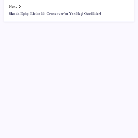
Next
Skoda Epiq: Elektrikli Crossover’ın Yenilikçi Özellikleri
SON YAZILAR
Yapay zeka insanların ‘daha az okumasına katkı’
sağlıyor
Merkez Bankası döviz ve altın rezervleri açıklandı:
Kasada son durum ne?
Kia EV2 Türkiye Yolcusu: İşte Beklenen Fiyat ve
Özellikler