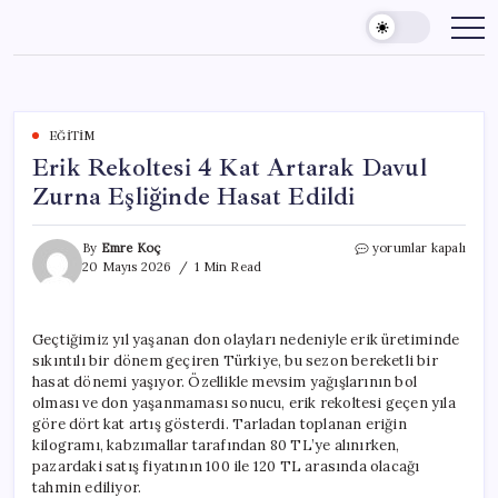
Skip
to
content
EĞITIM
Erik Rekoltesi 4 Kat Artarak Davul
Zurna Eşliğinde Hasat Edildi
Erik
By
Emre Koç
yorumlar kapalı
Rekoltesi
20 Mayıs 2026
1 Min Read
4
Kat
Artarak
Geçtiğimiz yıl yaşanan don olayları nedeniyle erik üretiminde
Davul
sıkıntılı bir dönem geçiren Türkiye, bu sezon bereketli bir
Zurna
Eşliğinde
hasat dönemi yaşıyor. Özellikle mevsim yağışlarının bol
Hasat
olması ve don yaşanmaması sonucu, erik rekoltesi geçen yıla
Edildi
göre dört kat artış gösterdi. Tarladan toplanan eriğin
için
kilogramı, kabzımallar tarafından 80 TL’ye alınırken,
pazardaki satış fiyatının 100 ile 120 TL arasında olacağı
tahmin ediliyor.