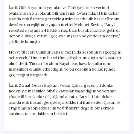
İznik Gölü kıyısında yer alan ve Türkiye’nin en verimli
ovalarından biri olarak bilinen İznik Ovası’nda, 11 bin dekar
alanda erik üretimi gerçekleştirilmektedir. İlk hasat törenini
davul zurna eşliğinde yapan üretici Mehmet Sevim, “Bu yıl
rekoltede yaşanan 4 katlık artış, bize büyük mutluluk getirdi.
Sezon oldukça verimli geçiyor. İnşallah böyle devam ederiz,”
şeklinde konuştu.
Meyve tüccarı Cumhur Şansal Yalçın da sezonun iyi geçtiğini
belirterek, “Umarım bu yıl tüm çiftçilerimiz için bol kazançlı
olur,” dedi. Tüccar İbrahim Kayalı ise, hava koşullarının
mahsulleri olumlu etkilediğini ve bu sezonun bolluk içinde
geçeceğini vurguladı.
İznik Ziraat Odası Başkanı Vedat Çakar, geçen yıl donlar
nedeniyle mahsulde büyük kayıplar yaşandığını ve verimin
yüzde 15’lere kadar düştüğünü anlattı. Bu yıl 11 bin dekar
alanda erik hasadı gerçekleştirdiklerini ifade eden Çakar, ilk
eriği bugün topladıklarını ve ürünlerin değerli bir şekilde
satılmasını umduklarını belirtti.