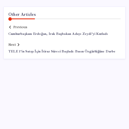
Other Articles
Previous
Cumhurbaşkanı Erdoğan, Irak Başbakan Adayı Zeydi’yi Kutladı
Next
TELE 1’in Satışı İçin İtiraz Süreci Başladı: Basın Özgürlüğüne Darbe
SON YAZILAR
Yapay zeka insanların ‘daha az okumasına katkı’