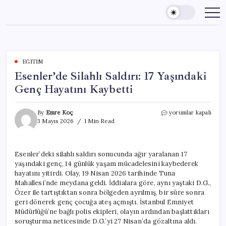
Skip
to
content
EĞITIM
Esenler’de Silahlı Saldırı: 17 Yaşındaki
Genç Hayatını Kaybetti
Esenler’de
By
Emre Koç
yorumlar kapalı
Silahlı
3 Mayıs 2026
1 Min Read
Saldırı:
17
Yaşındaki
Esenler’deki silahlı saldırı sonucunda ağır yaralanan 17
Genç
yaşındaki genç, 14 günlük yaşam mücadelesini kaybederek
Hayatını
Kaybetti
hayatını yitirdi. Olay, 19 Nisan 2026 tarihinde Tuna
için
Mahallesi’nde meydana geldi. İddialara göre, aynı yaştaki D.G.,
Özer ile tartıştıktan sonra bölgeden ayrılmış, bir süre sonra
geri dönerek genç çocuğa ateş açmıştı. İstanbul Emniyet
Müdürlüğü’ne bağlı polis ekipleri, olayın ardından başlattıkları
soruşturma neticesinde D.G.’yi 27 Nisan’da gözaltına aldı.