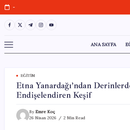
Skip
-
to
content
https://www.facebook.com/
https://twitter.com/
https://t.me/
https://www.instagram.com/
https://youtube.com/
ANA SAYFA
E
EĞITIM
Etna Yanardağı’ndan Derinlerd
Endişelendiren Keşif
By
Emre Koç
26 Nisan 2026
2 Min Read