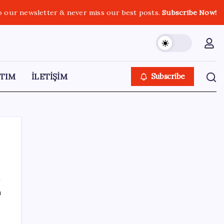
o our newsletter & never miss our best posts.
Subscribe Now!
TIM
İLETİŞİM
Subscribe
SON YAZILAR
ı
AB’den Ar-Ge’ye 130 milyar euroluk kaynak