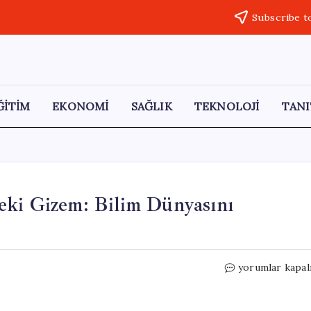
Subscribe t
ĞİTİM
EKONOMİ
SAĞLIK
TEKNOLOJİ
TANI
eki Gizem: Bilim Dünyasını
Etna
yorumlar kapal
Yanardağı’ndan
Derinlerdeki
Gizem: