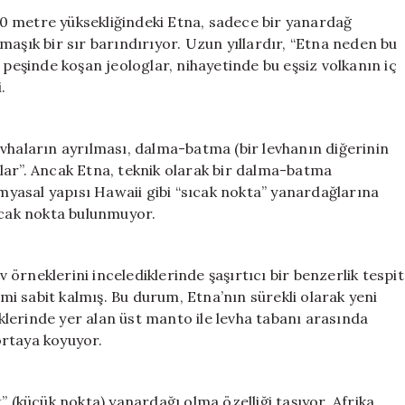
Bilim
400 metre yüksekliğindeki Etna, sadece bir yanardağ
Dünyasını
maşık bir sır barındırıyor. Uzun yıllardır, “Etna neden bu
Endişelendiren
 peşinde koşan jeologlar, nihayetinde bu eşsiz volkanın iç
Keşif
.
için
vhaların ayrılması, dalma-batma (bir levhanın diğerinin
lar”. Ancak Etna, teknik olarak bir dalma-batma
yasal yapısı Hawaii gibi “sıcak nokta” yanardağlarına
ıcak nokta bulunmuyor.
v örneklerini incelediklerinde şaşırtıcı bir benzerlik tespit
imi sabit kalmış. Bu durum, Etna’nın sürekli olarak yeni
lerinde yer alan üst manto ile levha tabanı arasında
ortaya koyuyor.
” (küçük nokta) yanardağı olma özelliği taşıyor. Afrika