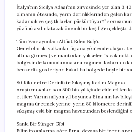
İtalya’nın Sicilya Adası’nın zirvesinde yer alan 3.
olmanın ötesinde, yerin derinliklerinden gelen kar
kadar sık ve çeşitli lavlar püskürtüyor?” sorusunun
yüzünü aydınlatacak önemli bir keşif gerçekleştirdi
Tüm Varsayımları Altüst Eden Bulgu
Genel olarak, volkanlar üç ana yöntemle oluşur: Le
altına girmesi) ve mantodan yükselen “sıcak nokta
bölgesinde konumlanmasına rağmen, lavlarının kim
benzerlik gösteriyor. Fakat bu bölgede böyle bir s
80 Kilometre Derinlikte Sıkışmış Kadim Magma
Araştırmacılar, son 500 bin yıl içinde elde edilen la
ettiler: Yarım milyon yıl boyunca Etna’nın lav bileş
magma üretmek yerine, yerin 80 kilometre derinlik
sıkışmış eski bir magma havuzundan beslendiğini 
Sanki Bir Sünger Gibi
Bilim insanlarına göre Etna, devasa bir “petit-spot