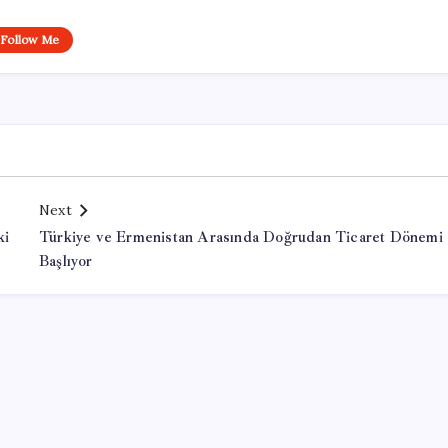
Follow Me
Next
ki
Türkiye ve Ermenistan Arasında Doğrudan Ticaret Dönemi
Başlıyor
Office Lisans Satın Al