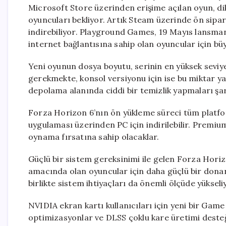
Microsoft Store üzerinden erişime açılan oyun, di
oyuncuları bekliyor. Artık Steam üzerinde ön sipar
indirebiliyor. Playground Games, 19 Mayıs lansman
internet bağlantısına sahip olan oyuncular için büy
Yeni oyunun dosya boyutu, serinin en yüksek seviye
gerekmekte, konsol versiyonu için ise bu miktar ya
depolama alanında ciddi bir temizlik yapmaları şar
Forza Horizon 6’nın ön yükleme süreci tüm platfor
uygulaması üzerinden PC için indirilebilir. Premiu
oynama fırsatına sahip olacaklar.
Güçlü bir sistem gereksinimi ile gelen Forza Horiz
amacında olan oyuncular için daha güçlü bir donan
birlikte sistem ihtiyaçları da önemli ölçüde yükseli
NVIDIA ekran kartı kullanıcıları için yeni bir Gam
optimizasyonlar ve DLSS çoklu kare üretimi desteği