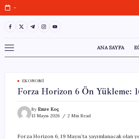
Skip
-
to
content
https://www.facebook.com/
https://twitter.com/
https://t.me/
https://www.instagram.com/
https://youtube.com/
ANA SAYFA
E
EKONOMI
Forza Horizon 6 Ön Yükleme: 16
By
Emre Koç
13 Mayıs 2026
2 Min Read
Forza Horizon 6, 19 Mayıs’ta yayımlanacak olan ye