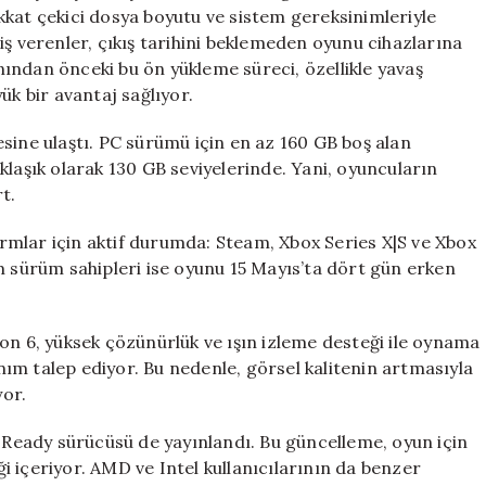
160
kkat çekici dosya boyutu ve sistem gereksinimleriyle
GB’lık
iş verenler, çıkış tarihini beklemeden oyunu cihazlarına
Yarışa
ından önceki bu ön yükleme süreci, özellikle yavaş
Hazırlanın
ük bir avantaj sağlıyor.
için
sine ulaştı. PC sürümü için en az 160 GB boş alan
klaşık olarak 130 GB seviyelerinde. Yani, oyuncuların
t.
mlar için aktif durumda: Steam, Xbox Series X|S ve Xbox
m sürüm sahipleri ise oyunu 15 Mayıs’ta dört gün erken
on 6, yüksek çözünürlük ve ışın izleme desteği ile oynama
ım talep ediyor. Bu nedenle, görsel kalitenin artmasıyla
yor.
e Ready sürücüsü de yayınlandı. Bu güncelleme, oyun için
 içeriyor. AMD ve Intel kullanıcılarının da benzer