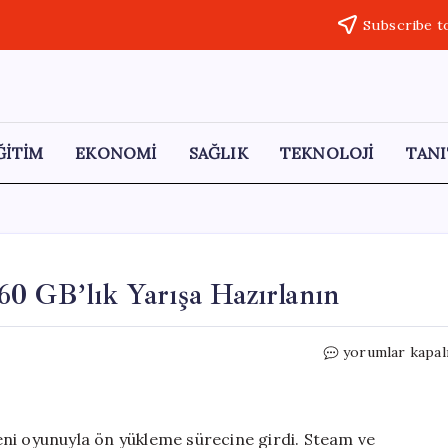
Subscribe t
ĞİTİM
EKONOMİ
SAĞLIK
TEKNOLOJİ
TANI
0 GB’lık Yarışa Hazırlanın
Forza
yorumlar kapal
Horizon
6
Ön
Yükleme:
ni oyunuyla ön yükleme sürecine girdi. Steam ve