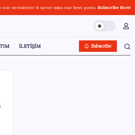
o our newsletter & never miss our best posts.
Subscribe Now!
TIM
İLETİŞİM
Subscribe
ı
SON YAZILAR
Son dakika… Menderes Belediye Başkanı
İlkay Çiçek ‘kesin ihraç’ talebiyle tedbirli