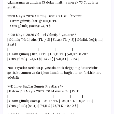
çıkmasının ardından 75 doların altına inerek 73,71 dolara
geriledi.
**20 Mayıs 2026 Gümüş Fiyatları Hızlı Özet:**
– Gram gümüş (satış): 108,11 TL
– Ons gümüş (satış): 73,71 $
**20 Mayıs 2026 Güncel Gümüş Fiyatları:**
| Gümüş Türü | Alış (TL / $) | Satış (TL / $) | Günlük Değişim |
Saat |
|————–|—————-|—————–|—————-|——–|
| Gram gümüş | 107,99 TL | 108,11 TL | %0,07 | 07:07 |
| Ons gümüş | 73,64 $ | 73,71 $ | %0,04 | 07:23 |
Not: Fiyatlar serbest piyasada anlık değişim gösterebilir;
şehir, kuyumcu ya da işlem kanalına bağlı olarak farklılık arz
edebilir.
**Dün ve Bugün Gümüş Fiyatları:**
| Kalem | 19 Mayıs 2026 | 20 Mayıs 2026 | Fark |
|——————————|—————-|—————-|————|
| Gram gümüş (satış) | 108,45 TL | 108,11 TL | -0,34 TL |
| Ons gümüş (satış) | 74,11 $ | 73,71 $ | -0,40 $ |