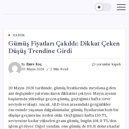
Skip
to
content
HABER
Gümüş Fiyatları Çakıldı: Dikkat Çeken
Düşüş Trendine Girdi
Gümüş
By
Emre Koç
yorumlar kapalı
Fiyatları
20 Mayıs 2026
2 Min Read
Çakıldı:
Dikkat
Çeken
20 Mayıs 2026 tarihinde, gümüş fiyatlarında meydana gelen
Düşüş
ani değişimler yatırımcıların dikkatini çekiyor. Mayıs ayının
Trendine
Girdi
başlarında yükselişe geçen gümüş, geçtiğimiz hafta zirve
için
seviyelere ulaştı. Ancak, ABD-İran arasındaki gerginlikler
öncesinde yaşanan dalgalanmalar, gümüş fiyatlarının hızlı bir
düşüşe geçmesine neden oldu. Geçtiğimiz hafta 130 TL
seviyesine kadar yükselen gram gümüş, bugün 108,11 TL’den
işlem görüyor. Diğer yandan, ons gümüş de 89,31 dolara kadar