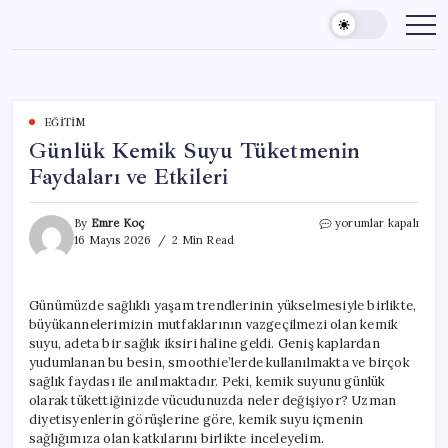
Skip
to
content
EĞITIM
Günlük Kemik Suyu Tüketmenin
Faydaları ve Etkileri
Günlük
By
Emre Koç
yorumlar kapalı
Kemik
16 Mayıs 2026
2 Min Read
Suyu
Tüketmenin
Faydaları
Günümüzde sağlıklı yaşam trendlerinin yükselmesiyle birlikte,
ve
büyükannelerimizin mutfaklarının vazgeçilmezi olan kemik
Etkileri
için
suyu, adeta bir sağlık iksiri haline geldi. Geniş kaplardan
yudumlanan bu besin, smoothie’lerde kullanılmakta ve birçok
sağlık faydası ile anılmaktadır. Peki, kemik suyunu günlük
olarak tükettiğinizde vücudunuzda neler değişiyor? Uzman
diyetisyenlerin görüşlerine göre, kemik suyu içmenin
sağlığımıza olan katkılarını birlikte inceleyelim.