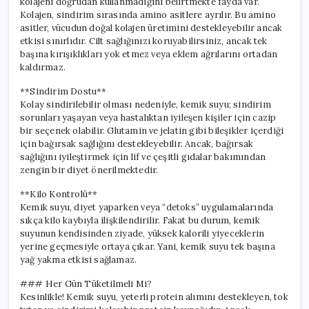
kolajeni doğrudan kullanmadığını belirtmekte fayda var.
Kolajen, sindirim sırasında amino asitlere ayrılır. Bu amino
asitler, vücudun doğal kolajen üretimini destekleyebilir ancak
etkisi sınırlıdır. Cilt sağlığınızı koruyabilirsiniz, ancak tek
başına kırışıklıkları yok etmez veya eklem ağrılarını ortadan
kaldırmaz.
**Sindirim Dostu**
Kolay sindirilebilir olması nedeniyle, kemik suyu; sindirim
sorunları yaşayan veya hastalıktan iyileşen kişiler için cazip
bir seçenek olabilir. Glutamin ve jelatin gibi bileşikler içerdiği
için bağırsak sağlığını destekleyebilir. Ancak, bağırsak
sağlığını iyileştirmek için lif ve çeşitli gıdalar bakımından
zengin bir diyet önerilmektedir.
**Kilo Kontrolü**
Kemik suyu, diyet yaparken veya “detoks” uygulamalarında
sıkça kilo kaybıyla ilişkilendirilir. Fakat bu durum, kemik
suyunun kendisinden ziyade, yüksek kalorili yiyeceklerin
yerine geçmesiyle ortaya çıkar. Yani, kemik suyu tek başına
yağ yakma etkisi sağlamaz.
### Her Gün Tüketilmeli Mi?
Kesinlikle! Kemik suyu, yeterli protein alımını destekleyen, tok