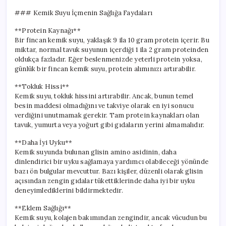
### Kemik Suyu İçmenin Sağlığa Faydaları
**Protein Kaynağı**
Bir fincan kemik suyu, yaklaşık 9 ila 10 gram protein içerir. Bu
miktar, normal tavuk suyunun içerdiği 1 ila 2 gram proteinden
oldukça fazladır. Eğer beslenmenizde yeterli protein yoksa,
günlük bir fincan kemik suyu, protein alımınızı artırabilir.
**Tokluk Hissi**
Kemik suyu, tokluk hissini artırabilir. Ancak, bunun temel
besin maddesi olmadığını ve takviye olarak en iyi sonucu
verdiğini unutmamak gerekir. Tam protein kaynakları olan
tavuk, yumurta veya yoğurt gibi gıdaların yerini almamalıdır.
**Daha İyi Uyku**
Kemik suyunda bulunan glisin amino asidinin, daha
dinlendirici bir uyku sağlamaya yardımcı olabileceği yönünde
bazı ön bulgular mevcuttur. Bazı kişiler, düzenli olarak glisin
açısından zengin gıdalar tükettiklerinde daha iyi bir uyku
deneyimlediklerini bildirmektedir.
**Eklem Sağlığı**
Kemik suyu, kolajen bakımından zengindir, ancak vücudun bu