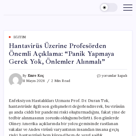
Skip
to
content
EĞITIM
Hantavirüs Üzerine Profesörden
Önemli Açıklama: “Panik Yapmaya
Gerek Yok, Önlemler Alınmalı”
Hantavirüs
By
Emre Koç
yorumlar kapalı
Üzerine
11 Mayıs 2026
2 Min Read
Profesörden
Önemli
Açıklama:
Enfeksiyon Hastalıkları Uzmanı Prof. Dr. Duran Tok,
“Panik
hantavirüsle ilgili son gelişmeleri değerlendirerek, bu virüsün
Yapmaya
Gerek
şu anda ciddi bir pandemi riski oluşturmadığını, fakat yine de
Yok,
tedbir alınmasının zorunlu olduğunu belirtti. Son günlerde
Önlemler
Güney Amerika açıklarında bir yolcu gemisinde rastlanan
Alınmalı”
vakalar ve Andes virüsü varyantının insandan insana geçiş
için
riski, hantavirüsü hem küresel hem de yerel sağlık