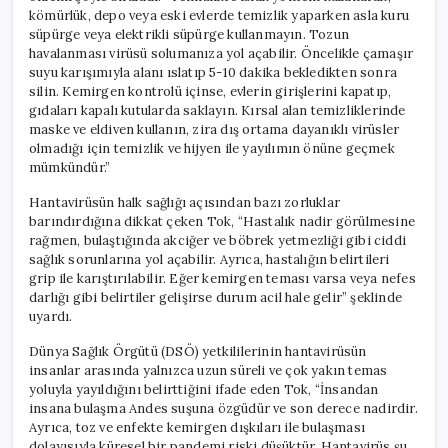
kömürlük, depo veya eski evlerde temizlik yaparken asla kuru
süpürge veya elektrikli süpürge kullanmayın. Tozun
havalanması virüsü solumanıza yol açabilir. Öncelikle çamaşır
suyu karışımıyla alanı ıslatıp 5-10 dakika bekledikten sonra
silin. Kemirgen kontrolü içinse, evlerin girişlerini kapatıp,
gıdaları kapalı kutularda saklayın. Kırsal alan temizliklerinde
maske ve eldiven kullanın, zira dış ortama dayanıklı virüsler
olmadığı için temizlik ve hijyen ile yayılımın önüne geçmek
mümkündür.”
Hantavirüsün halk sağlığı açısından bazı zorluklar
barındırdığına dikkat çeken Tok, “Hastalık nadir görülmesine
rağmen, bulaştığında akciğer ve böbrek yetmezliği gibi ciddi
sağlık sorunlarına yol açabilir. Ayrıca, hastalığın belirtileri
grip ile karıştırılabilir. Eğer kemirgen teması varsa veya nefes
darlığı gibi belirtiler gelişirse durum acil hale gelir” şeklinde
uyardı.
Dünya Sağlık Örgütü (DSÖ) yetkililerinin hantavirüsün
insanlar arasında yalnızca uzun süreli ve çok yakın temas
yoluyla yayıldığını belirttiğini ifade eden Tok, “İnsandan
insana bulaşma Andes suşuna özgüdür ve son derece nadirdir.
Ayrıca, toz ve enfekte kemirgen dışkıları ile bulaşması
dolayısıyla küresel bir pandemi riski düşüktür. Hantavirüs şu