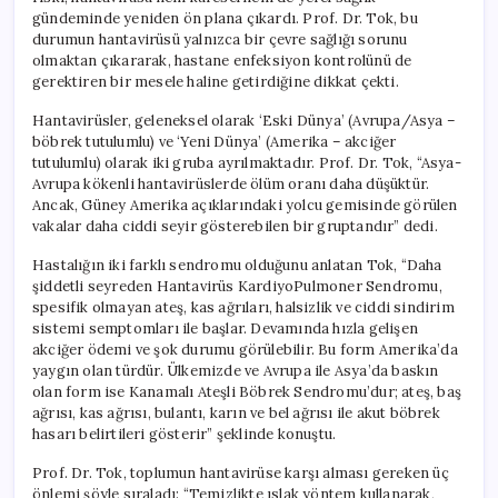
gündeminde yeniden ön plana çıkardı. Prof. Dr. Tok, bu
durumun hantavirüsü yalnızca bir çevre sağlığı sorunu
olmaktan çıkararak, hastane enfeksiyon kontrolünü de
gerektiren bir mesele haline getirdiğine dikkat çekti.
Hantavirüsler, geleneksel olarak ‘Eski Dünya’ (Avrupa/Asya –
böbrek tutulumlu) ve ‘Yeni Dünya’ (Amerika – akciğer
tutulumlu) olarak iki gruba ayrılmaktadır. Prof. Dr. Tok, “Asya-
Avrupa kökenli hantavirüslerde ölüm oranı daha düşüktür.
Ancak, Güney Amerika açıklarındaki yolcu gemisinde görülen
vakalar daha ciddi seyir gösterebilen bir gruptandır” dedi.
Hastalığın iki farklı sendromu olduğunu anlatan Tok, “Daha
şiddetli seyreden Hantavirüs KardiyoPulmoner Sendromu,
spesifik olmayan ateş, kas ağrıları, halsizlik ve ciddi sindirim
sistemi semptomları ile başlar. Devamında hızla gelişen
akciğer ödemi ve şok durumu görülebilir. Bu form Amerika’da
yaygın olan türdür. Ülkemizde ve Avrupa ile Asya’da baskın
olan form ise Kanamalı Ateşli Böbrek Sendromu’dur; ateş, baş
ağrısı, kas ağrısı, bulantı, karın ve bel ağrısı ile akut böbrek
hasarı belirtileri gösterir” şeklinde konuştu.
Prof. Dr. Tok, toplumun hantavirüse karşı alması gereken üç
önlemi şöyle sıraladı: “Temizlikte ıslak yöntem kullanarak,