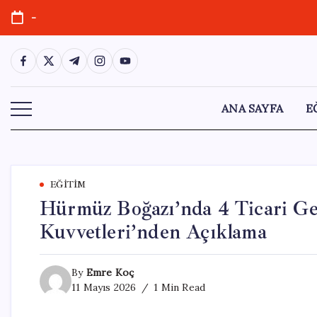
Skip
-
to
content
https://www.facebook.com/
https://twitter.com/
https://t.me/
https://www.instagram.com/
https://youtube.com/
ANA SAYFA
E
EĞITIM
Hürmüz Boğazı’nda 4 Ticari 
Kuvvetleri’nden Açıklama
By
Emre Koç
11 Mayıs 2026
1 Min Read