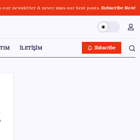
o our newsletter & never miss our best posts.
Subscribe Now!
TIM
İLETİŞİM
Subscribe
SON YAZILAR
ı
Kia EV2 Türkiye Yolcusu: İşte Beklenen
Fiyat ve Özellikler