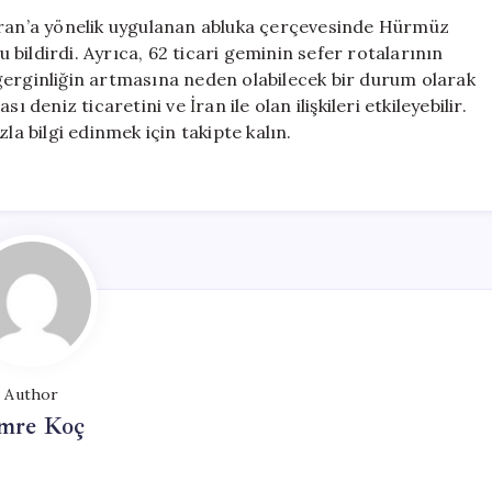
Gemi
an’a yönelik uygulanan abluka çerçevesinde Hürmüz
Durduruldu:
bildirdi. Ayrıca, 62 ticari geminin sefer rotalarının
ABD
ki gerginliğin artmasına neden olabilecek bir durum olarak
Merkez
 deniz ticaretini ve İran ile olan ilişkileri etkileyebilir.
Kuvvetleri’nde
la bilgi edinmek için takipte kalın.
Açıklama
için
Author
mre Koç