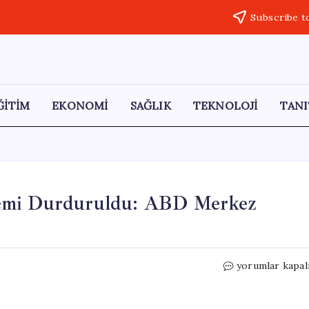
Subscribe t
ĞİTİM
EKONOMİ
SAĞLIK
TEKNOLOJİ
TANI
Gemi Durduruldu: ABD Merkez
Hürmüz
yorumlar kapal
Boğazı’nda
4
Ticari