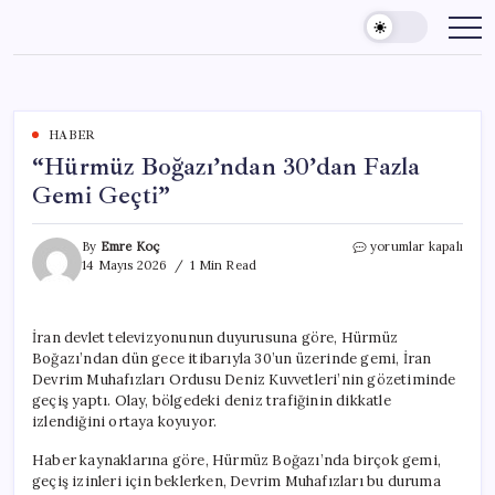
Skip
to
content
HABER
“Hürmüz Boğazı’ndan 30’dan Fazla
Gemi Geçti”
“Hürmüz
By
Emre Koç
yorumlar kapalı
Boğazı’ndan
14 Mayıs 2026
1 Min Read
30’dan
Fazla
Gemi
İran devlet televizyonunun duyurusuna göre, Hürmüz
Geçti”
Boğazı’ndan dün gece itibarıyla 30’un üzerinde gemi, İran
için
Devrim Muhafızları Ordusu Deniz Kuvvetleri’nin gözetiminde
geçiş yaptı. Olay, bölgedeki deniz trafiğinin dikkatle
izlendiğini ortaya koyuyor.
Haber kaynaklarına göre, Hürmüz Boğazı’nda birçok gemi,
geçiş izinleri için beklerken, Devrim Muhafızları bu duruma