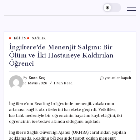
Skip
to
content
EĞITIM
SAĞLIK
İngiltere’de Menenjit Salgını: Bir
Ölüm ve İki Hastaneye Kaldırılan
Öğrenci
İngiltere’de
By
Emre Koç
yorumlar kapalı
Menenjit
16 Mayıs 2026
1 Min Read
Salgını:
Bir
Ölüm
İngiltere’nin Reading bölgesinde menenjit vakalarının
ve
artması, sağlık otoritelerini harekete geçirdi. Yetkililer,
İki
Hastaneye
hastalık nedeniyle bir öğrencinin hayatını kaybettiğini, iki
Kaldırılan
öğrencinin ise tedavi altında olduğunu açıkladı.
Öğrenci
için
İngiltere Sağlık Güvenliği Ajansı (UKHSA) tarafından yapılan
açıklamada, Reading bölgesinde tespit edilen menenjit