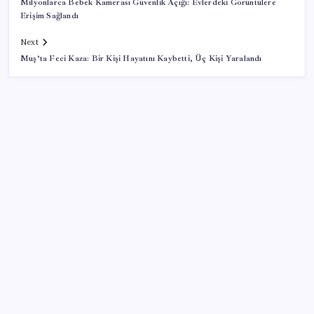
Milyonlarca Bebek Kamerası Güvenlik Açığı: Evlerdeki Görüntülere
Erişim Sağlandı
Next
Muş’ta Feci Kaza: Bir Kişi Hayatını Kaybetti, Üç Kişi Yaralandı
SON YAZILAR
Merkez Bankası döviz ve altın rezervleri açıklandı:
Kasada son durum ne?
Kia EV2 Türkiye Yolcusu: İşte Beklenen Fiyat ve
Özellikler