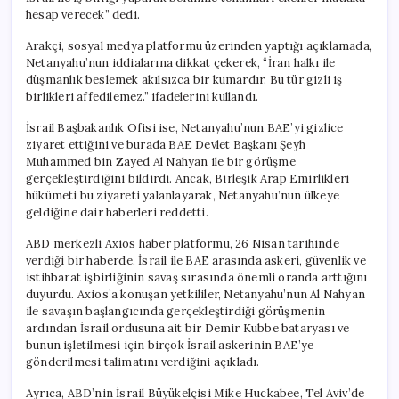
hesap verecek” dedi.
Arakçi, sosyal medya platformu üzerinden yaptığı açıklamada,
Netanyahu’nun iddialarına dikkat çekerek, “İran halkı ile
düşmanlık beslemek akılsızca bir kumardır. Bu tür gizli iş
birlikleri affedilemez.” ifadelerini kullandı.
İsrail Başbakanlık Ofisi ise, Netanyahu’nun BAE’yi gizlice
ziyaret ettiğini ve burada BAE Devlet Başkanı Şeyh
Muhammed bin Zayed Al Nahyan ile bir görüşme
gerçekleştirdiğini bildirdi. Ancak, Birleşik Arap Emirlikleri
hükümeti bu ziyareti yalanlayarak, Netanyahu’nun ülkeye
geldiğine dair haberleri reddetti.
ABD merkezli Axios haber platformu, 26 Nisan tarihinde
verdiği bir haberde, İsrail ile BAE arasında askeri, güvenlik ve
istihbarat işbirliğinin savaş sırasında önemli oranda arttığını
duyurdu. Axios’a konuşan yetkililer, Netanyahu’nun Al Nahyan
ile savaşın başlangıcında gerçekleştirdiği görüşmenin
ardından İsrail ordusuna ait bir Demir Kubbe bataryası ve
bunun işletilmesi için birçok İsrail askerinin BAE’ye
gönderilmesi talimatını verdiğini açıkladı.
Ayrıca, ABD’nin İsrail Büyükelçisi Mike Huckabee, Tel Aviv’de