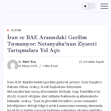
Skip
to
content
EĞITIM
İran ve BAE Arasındaki Gerilim
Tırmanıyor: Netanyahu’nun Ziyareti
Tartışmalara Yol Açtı
İran
By
Emre Koç
yorumlar kapalı
ve
14 Mayıs 2026
1 Min Read
BAE
Arasındaki
Gerilim
İran-BAE ilişkilerindeki gerilim giderek artıyor. İran Dışişleri
Tırmanıyor:
Bakanı Abbas Arakçi, İsrail Başbakanı Binyamin
Netanyahu’nun
Ziyareti
Netanyahu’nun savaş döneminde Birleşik Arap Emirlikleri’ni
Tartışmalara
(BAE) ziyaret ettiğine dair iddialar hakkında açıklamalarda
Yol
bulundu. Arakçi, “İran’ın güvenlik birimleri, uzun zamandır
Açtı
liderliğimize ilettiği bilgiyi artık kamuoyuna sunmuş durumda.
için
İsrail ile iş birliği yaparak bölünme tohumları ekenler mutlaka