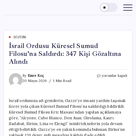
Skip
to
content
EĞITIM
İsrail Ordusu Küresel Sumud
Filosu’na Saldırdı: 347 Kişi Gözaltına
Alındı
İsrail
By
Emre Koç
yorumlar kapalı
Ordusu
20 Mayıs 2026
1 Min Read
Küresel
Sumud
Filosu’na
İsrail ordusuna ait gemilerin, Gazze’ye insani yardım taşımak
Saldırdı:
üzere yola çıkan Küresel Sumud Filosu’na saldırdığı bildirildi.
347
Kişi
Küresel Sumud Filosu Kriz Masası’ndan yapılan açıklamaya
Gözaltına
göre, “Alcyone, Cabo Blanco, Don Juan, Girolama, Kasrı
Alındı
Sadabat, Sirius, Lina ve Elengi” isimli teknelerin yola devam
için
ettiği belirtildi. Gazze’ye en yakın konumda bulunan Sirius’un
yaklaşık 120 deniz mili mesafesi kaldığı ifade edildi.