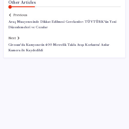
Other Articles
Previous
Araç Muayenesinde Dikkat Edilmesi Gerekenler: TÜVTÜRK’ün Yeni
Düzenlemeleri ve Cezalar
Next
Giresun’da Kamyonetin 400 Metrelik Takla Atışı Korkuttu! Anlar
Kamera ile Kaydedildi
SON YAZILAR
İş Bankası’nda üst düzey görev değişimi: Hakan Aran