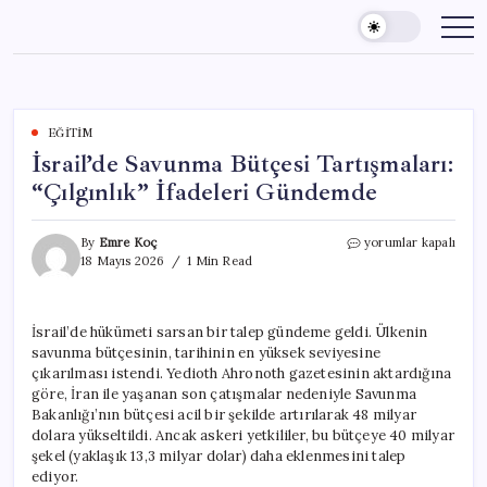
Skip
to
content
EĞITIM
İsrail’de Savunma Bütçesi Tartışmaları:
“Çılgınlık” İfadeleri Gündemde
İsrail’de
By
Emre Koç
yorumlar kapalı
Savunma
18 Mayıs 2026
1 Min Read
Bütçesi
Tartışmaları:
“Çılgınlık”
İsrail’de hükümeti sarsan bir talep gündeme geldi. Ülkenin
İfadeleri
savunma bütçesinin, tarihinin en yüksek seviyesine
Gündemde
için
çıkarılması istendi. Yedioth Ahronoth gazetesinin aktardığına
göre, İran ile yaşanan son çatışmalar nedeniyle Savunma
Bakanlığı’nın bütçesi acil bir şekilde artırılarak 48 milyar
dolara yükseltildi. Ancak askeri yetkililer, bu bütçeye 40 milyar
şekel (yaklaşık 13,3 milyar dolar) daha eklenmesini talep
ediyor.