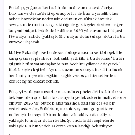
Bu talep, yoğun askeri saldırıların devam etmesi, Suriye,
Lübnan ve Gazze’deki operasyonlar ile İran’a yönelik olası
askeri harekâtlar nedeniyle ordunun en yüksek hazırlık
seviyesinde tutulması gerekliliği ile gerekçelendiriliyor. Eğer
bu yeni bütçe talebi kabul edilirse, 2026 yılı savunma bütçesi
184 milyar şekele (yaklaşık 61,3 milyar dolar) ulaşarak tarihi bir
zirveye ulaşacak.
Maliye Bakanlığı ise bu devasa bütçe artışına sert bir şekilde
karşı çıkmayı planlıyor. Bakanlık yetkilileri, bu durumu “Bu bir
çılgınlık, tüm vatandaşlar bunun bedelini yıllarca ödeyecek.”
ifadeleriyle eleştirdi. Ayrıca, savunma sanayisine aktarılacak
her 1 milyar şekelin, eğitim, sağlık ve sosyal hizmetlerden
kesileceğine dikkat çekildi.
Bütçeyi zorlayan unsurlar arasında cephelerdeki saldırılar ve
beklenenden çok daha fazla sayıda yedek askerin maliyeti öne
çıkıyor. 2026 yılı bütçe planlamasında başlangıçta 40 bin
yedek asker öngörülürken, İran ile yaşanan gerginlikler
nedeniyle bu sayı 110 bine kadar yükseldi ve ek maliyet
yaklaşık 10 milyar doları buldu. Şu anda farklı cephelerde
yaklaşık 100 bin yedek askerin konuşlandığı belirtiliyor.