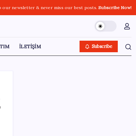
o our newsletter & never miss our best posts.
Subscribe Now!
TIM
İLETİŞİM
Subscribe
ı
SON YAZILAR
Kia EV2 Türkiye Yolcusu: İşte Beklenen
Fiyat ve Özellikler