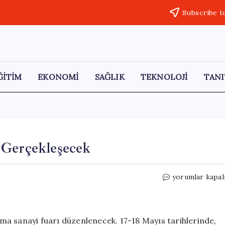
Subscribe t
ĞİTİM
EKONOMİ
SAĞLIK
TEKNOLOJİ
TANI
 Gerçekleşecek
İzmir’de
yorumlar kapal
Savunma
Sanayi
Fuarı
Gerçekleşecek
a sanayi fuarı düzenlenecek. 17-18 Mayıs tarihlerinde,