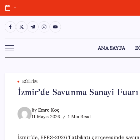
Skip
-
to
content
https://www.facebook.com/
https://twitter.com/
https://t.me/
https://www.instagram.com/
https://youtube.com/
ANA SAYFA
E
EĞITIM
İzmir’de Savunma Sanayi Fuarı
By
Emre Koç
11 Mayıs 2026
1 Min Read
İzmir’de, EFES-2026 Tatbikatı çerçevesinde savunm