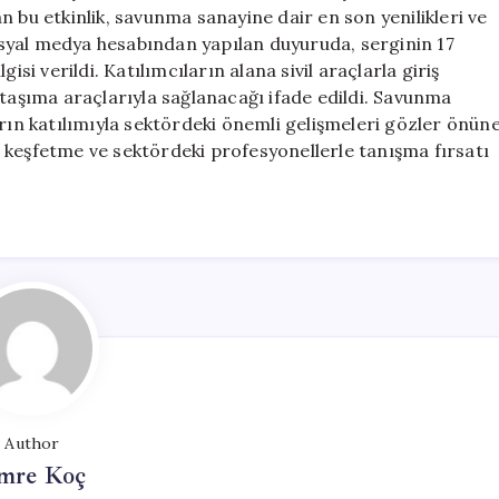
için
 bu etkinlik, savunma sanayine dair en son yenilikleri ve
 sosyal medya hesabından yapılan duyuruda, serginin 17
isi verildi. Katılımcıların alana sivil araçlarla giriş
 taşıma araçlarıyla sağlanacağı ifade edildi. Savunma
arın katılımıyla sektördeki önemli gelişmeleri gözler önün
eri keşfetme ve sektördeki profesyonellerle tanışma fırsatı
Author
mre Koç