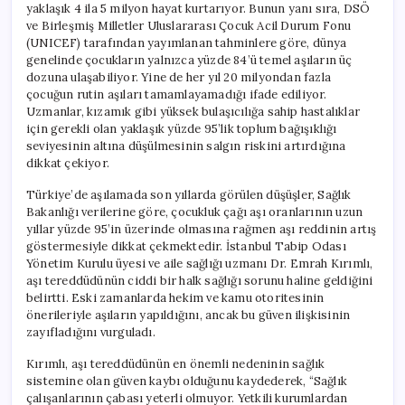
yaklaşık 4 ila 5 milyon hayat kurtarıyor. Bunun yanı sıra, DSÖ
ve Birleşmiş Milletler Uluslararası Çocuk Acil Durum Fonu
(UNICEF) tarafından yayımlanan tahminlere göre, dünya
genelinde çocukların yalnızca yüzde 84’ü temel aşıların üç
dozuna ulaşabiliyor. Yine de her yıl 20 milyondan fazla
çocuğun rutin aşıları tamamlayamadığı ifade ediliyor.
Uzmanlar, kızamık gibi yüksek bulaşıcılığa sahip hastalıklar
için gerekli olan yaklaşık yüzde 95’lik toplum bağışıklığı
seviyesinin altına düşülmesinin salgın riskini artırdığına
dikkat çekiyor.
Türkiye’de aşılamada son yıllarda görülen düşüşler, Sağlık
Bakanlığı verilerine göre, çocukluk çağı aşı oranlarının uzun
yıllar yüzde 95’in üzerinde olmasına rağmen aşı reddinin artış
göstermesiyle dikkat çekmektedir. İstanbul Tabip Odası
Yönetim Kurulu üyesi ve aile sağlığı uzmanı Dr. Emrah Kırımlı,
aşı tereddüdünün ciddi bir halk sağlığı sorunu haline geldiğini
belirtti. Eski zamanlarda hekim ve kamu otoritesinin
önerileriyle aşıların yapıldığını, ancak bu güven ilişkisinin
zayıfladığını vurguladı.
Kırımlı, aşı tereddüdünün en önemli nedeninin sağlık
sistemine olan güven kaybı olduğunu kaydederek, “Sağlık
çalışanlarının çabası yeterli olmuyor. Yetkili kurumlardan