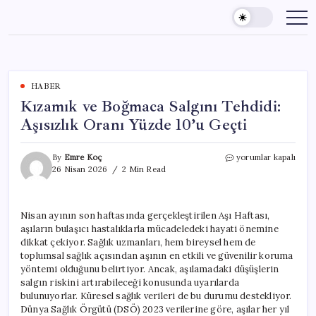
Skip
to
content
HABER
Kızamık ve Boğmaca Salgını Tehdidi:
Aşısızlık Oranı Yüzde 10’u Geçti
Kızamık
By
Emre Koç
yorumlar kapalı
ve
26 Nisan 2026
2 Min Read
Boğmaca
Salgını
Tehdidi:
Nisan ayının son haftasında gerçekleştirilen Aşı Haftası,
Aşısızlık
aşıların bulaşıcı hastalıklarla mücadeledeki hayati önemine
Oranı
Yüzde
dikkat çekiyor. Sağlık uzmanları, hem bireysel hem de
10’u
toplumsal sağlık açısından aşının en etkili ve güvenilir koruma
Geçti
yöntemi olduğunu belirtiyor. Ancak, aşılamadaki düşüşlerin
için
salgın riskini artırabileceği konusunda uyarılarda
bulunuyorlar. Küresel sağlık verileri de bu durumu destekliyor.
Dünya Sağlık Örgütü (DSÖ) 2023 verilerine göre, aşılar her yıl