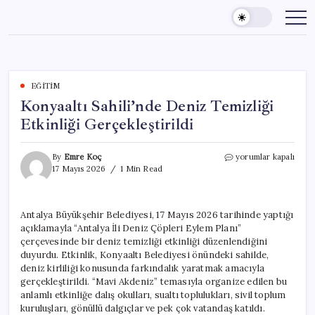
Skip
to
content
EĞITIM
Konyaaltı Sahili’nde Deniz Temizliği
Etkinliği Gerçekleştirildi
Konyaaltı
By
Emre Koç
yorumlar kapalı
Sahili’nde
17 Mayıs 2026
1 Min Read
Deniz
Temizliği
Etkinliği
Antalya Büyükşehir Belediyesi, 17 Mayıs 2026 tarihinde yaptığı
Gerçekleştirildi
açıklamayla “Antalya İli Deniz Çöpleri Eylem Planı”
için
çerçevesinde bir deniz temizliği etkinliği düzenlendiğini
duyurdu. Etkinlik, Konyaaltı Belediyesi önündeki sahilde,
deniz kirliliği konusunda farkındalık yaratmak amacıyla
gerçekleştirildi. “Mavi Akdeniz” temasıyla organize edilen bu
anlamlı etkinliğe dalış okulları, sualtı toplulukları, sivil toplum
kuruluşları, gönüllü dalgıçlar ve pek çok vatandaş katıldı.