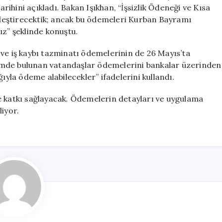
Müjdesi:
ihini açıkladı. Bakan Işıkhan, “İşsizlik Ödeneği ve Kısa
Tarih
leştirecektik; ancak bu ödemeleri Kurban Bayramı
Belli
ız” şeklinde konuştu.
Oldu
için
ve iş kaybı tazminatı ödemelerinin de 26 Mayıs’ta
stemde bulunan vatandaşlar ödemelerini bankalar üzerinden
ıyla ödeme alabilecekler” ifadelerini kullandı.
e katkı sağlayacak. Ödemelerin detayları ve uygulama
liyor.