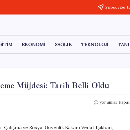
Subscribe t
ĞİTİM
EKONOMİ
SAĞLIK
TEKNOLOJİ
TANI
me Müjdesi: Tarih Belli Oldu
Kurban
yorumlar kapal
Bayramı
İçin
Erken
Ödeme
ı. Çalışma ve Sosyal Güvenlik Bakanı Vedat Işıkhan,