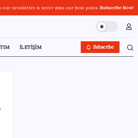
o our newsletter & never miss our best posts.
Subscribe Now!
TIM
İLETİŞİM
Subscribe
ı
SON YAZILAR
Yapay zeka insanların ‘daha az okumasına
katkı’ sağlıyor