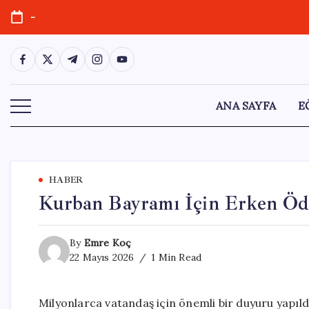
Skip
-
to
content
https://www.facebook.com/
https://twitter.com/
https://t.me/
https://www.instagram.com/
https://youtube.com/
ANA SAYFA
E
HABER
Kurban Bayramı İçin Erken Öde
By
Emre Koç
22 Mayıs 2026
1 Min Read
Milyonlarca vatandaş için önemli bir duyuru yapıld