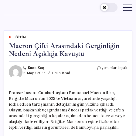
Skip
to
content
EĞITIM
Macron Çifti Arasındaki Gerginliğin
Nedeni Açıklığa Kavuştu
Macron
By
Emre Koç
yorumlar kapalı
Çifti
13 Mayıs 2026
1 Min Read
Arasındaki
Gerginliğin
Nedeni
Fransız basını, Cumhurbaşkanı Emmanuel Macron ile eşi
Açıklığa
Brigitte Macron’un 2025’te Vietnam ziyaretinde yaşadığı
Kavuştu
için
iddia edilen tartışmanın detaylarını gün yüzüne çıkardı.
Olayın, başkanlık uçağında iniş öncesi patlak verdiği ve çiftin
arasındaki gerginliğin kapılar açılmadan hemen önce zirveye
ulaştığı ifade ediliyor. Brigitte Macron’un eşine fiziksel bir
tepki verdiği anların görüntüleri de kamuoyuyla paylaşıldı.