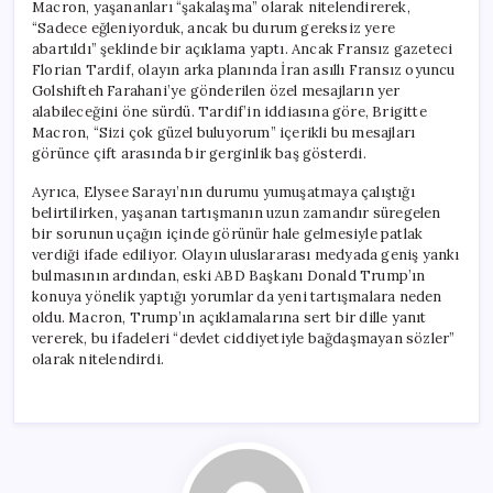
Macron, yaşananları “şakalaşma” olarak nitelendirerek,
“Sadece eğleniyorduk, ancak bu durum gereksiz yere
abartıldı” şeklinde bir açıklama yaptı. Ancak Fransız gazeteci
Florian Tardif, olayın arka planında İran asıllı Fransız oyuncu
Golshifteh Farahani’ye gönderilen özel mesajların yer
alabileceğini öne sürdü. Tardif’in iddiasına göre, Brigitte
Macron, “Sizi çok güzel buluyorum” içerikli bu mesajları
görünce çift arasında bir gerginlik baş gösterdi.
Ayrıca, Elysee Sarayı’nın durumu yumuşatmaya çalıştığı
belirtilirken, yaşanan tartışmanın uzun zamandır süregelen
bir sorunun uçağın içinde görünür hale gelmesiyle patlak
verdiği ifade ediliyor. Olayın uluslararası medyada geniş yankı
bulmasının ardından, eski ABD Başkanı Donald Trump’ın
konuya yönelik yaptığı yorumlar da yeni tartışmalara neden
oldu. Macron, Trump’ın açıklamalarına sert bir dille yanıt
vererek, bu ifadeleri “devlet ciddiyetiyle bağdaşmayan sözler”
olarak nitelendirdi.