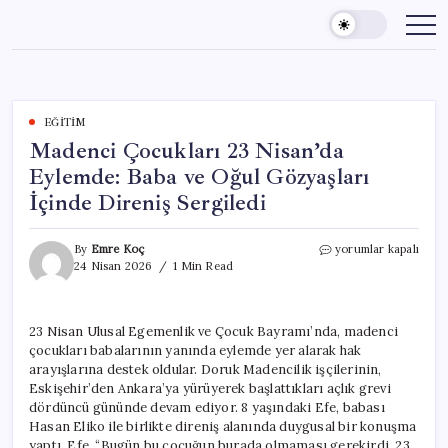
Skip
to
content
EĞITIM
Madenci Çocukları 23 Nisan’da
Eylemde: Baba ve Oğul Gözyaşları
İçinde Direniş Sergiledi
Madenci
By
Emre Koç
yorumlar kapalı
Çocukları
24 Nisan 2026
1 Min Read
23
Nisan’da
Eylemde:
23 Nisan Ulusal Egemenlik ve Çocuk Bayramı’nda, madenci
Baba
çocukları babalarının yanında eylemde yer alarak hak
ve
Oğul
arayışlarına destek oldular. Doruk Madencilik işçilerinin,
Gözyaşları
Eskişehir’den Ankara’ya yürüyerek başlattıkları açlık grevi
İçinde
dördüncü gününde devam ediyor. 8 yaşındaki Efe, babası
Direniş
Hasan Eliko ile birlikte direniş alanında duygusal bir konuşma
Sergiledi
yaptı. Efe, “Bugün bu çocuğun burada olmaması gerekirdi. 23