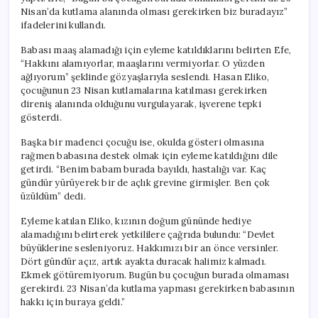
için
Nisan’da kutlama alanında olması gerekirken biz buradayız”
ifadelerini kullandı.
Babası maaş alamadığı için eyleme katıldıklarını belirten Efe,
“Hakkını alamıyorlar, maaşlarını vermiyorlar. O yüzden
ağlıyorum” şeklinde gözyaşlarıyla seslendi. Hasan Eliko,
çocuğunun 23 Nisan kutlamalarına katılması gerekirken
direniş alanında olduğunu vurgulayarak, işverene tepki
gösterdi.
Başka bir madenci çocuğu ise, okulda gösteri olmasına
rağmen babasına destek olmak için eyleme katıldığını dile
getirdi. “Benim babam burada bayıldı, hastalığı var. Kaç
gündür yürüyerek bir de açlık grevine girmişler. Ben çok
üzüldüm” dedi.
Eyleme katılan Eliko, kızının doğum gününde hediye
alamadığını belirterek yetkililere çağrıda bulundu: “Devlet
büyüklerine sesleniyoruz. Hakkımızı bir an önce versinler.
Dört gündür açız, artık ayakta duracak halimiz kalmadı.
Ekmek götüremiyorum. Bugün bu çocuğun burada olmaması
gerekirdi. 23 Nisan’da kutlama yapması gerekirken babasının
hakkı için buraya geldi.”