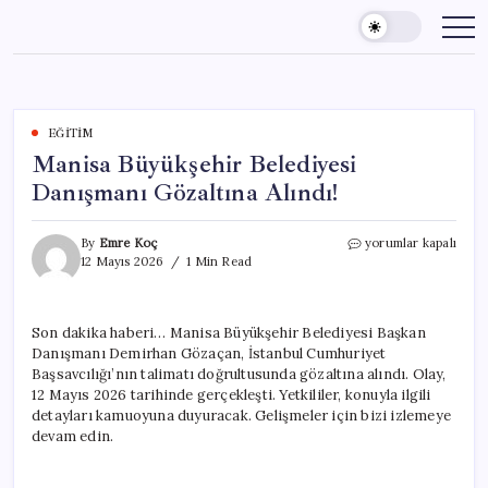
Skip
to
content
EĞITIM
Manisa Büyükşehir Belediyesi
Danışmanı Gözaltına Alındı!
Manisa
By
Emre Koç
yorumlar kapalı
Büyükşehir
12 Mayıs 2026
1 Min Read
Belediyesi
Danışmanı
Gözaltına
Son dakika haberi… Manisa Büyükşehir Belediyesi Başkan
Alındı!
Danışmanı Demirhan Gözaçan, İstanbul Cumhuriyet
için
Başsavcılığı’nın talimatı doğrultusunda gözaltına alındı. Olay,
12 Mayıs 2026 tarihinde gerçekleşti. Yetkililer, konuyla ilgili
detayları kamuoyuna duyuracak. Gelişmeler için bizi izlemeye
devam edin.