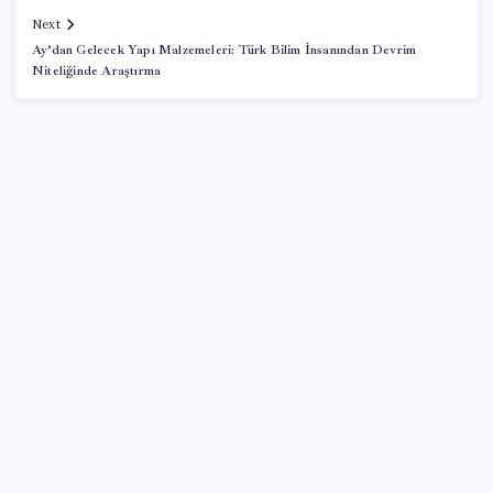
Next
Ay’dan Gelecek Yapı Malzemeleri: Türk Bilim İnsanından Devrim
Niteliğinde Araştırma
SON YAZILAR
Kapadokya’da dededen toruna uzanan hikâye: 136
kovanla bal markası kurdu
Borsada 4 büyüklerin yarışı kızıştı: Yatırımcısına
kazandıran tek takım Beşiktaş
Dünya Altın Konseyi’nden kritik rapor: Altın