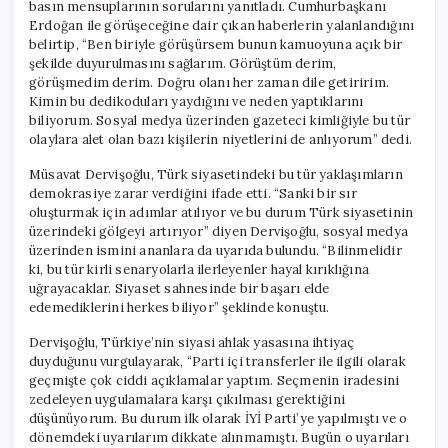
basın mensuplarının sorularını yanıtladı. Cumhurbaşkanı
Erdoğan ile görüşeceğine dair çıkan haberlerin yalanlandığını
belirtip, “Ben biriyle görüşürsem bunun kamuoyuna açık bir
şekilde duyurulmasını sağlarım. Görüştüm derim,
görüşmedim derim. Doğru olanı her zaman dile getiririm.
Kimin bu dedikoduları yaydığını ve neden yaptıklarını
biliyorum. Sosyal medya üzerinden gazeteci kimliğiyle bu tür
olaylara alet olan bazı kişilerin niyetlerini de anlıyorum” dedi.
Müsavat Dervişoğlu, Türk siyasetindeki bu tür yaklaşımların
demokrasiye zarar verdiğini ifade etti. “Sanki bir sır
oluşturmak için adımlar atılıyor ve bu durum Türk siyasetinin
üzerindeki gölgeyi artırıyor” diyen Dervişoğlu, sosyal medya
üzerinden ismini ananlara da uyarıda bulundu. “Bilinmelidir
ki, bu tür kirli senaryolarla ilerleyenler hayal kırıklığına
uğrayacaklar. Siyaset sahnesinde bir başarı elde
edemediklerini herkes biliyor” şeklinde konuştu.
Dervişoğlu, Türkiye’nin siyasi ahlak yasasına ihtiyaç
duyduğunu vurgulayarak, “Parti içi transferler ile ilgili olarak
geçmişte çok ciddi açıklamalar yaptım. Seçmenin iradesini
zedeleyen uygulamalara karşı çıkılması gerektiğini
düşünüyorum. Bu durum ilk olarak İYİ Parti’ye yapılmıştı ve o
dönemdeki uyarılarım dikkate alınmamıştı. Bugün o uyarıları