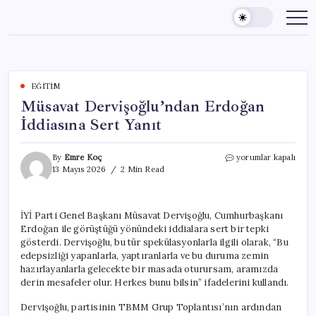
Skip
to
content
EĞITIM
Müsavat Dervişoğlu’ndan Erdoğan
İddiasına Sert Yanıt
Müsavat
By
Emre Koç
yorumlar kapalı
Dervişoğlu’ndan
13 Mayıs 2026
2 Min Read
Erdoğan
İddiasına
Sert
İYİ Parti Genel Başkanı Müsavat Dervişoğlu, Cumhurbaşkanı
Yanıt
Erdoğan ile görüştüğü yönündeki iddialara sert bir tepki
için
gösterdi. Dervişoğlu, bu tür spekülasyonlarla ilgili olarak, “Bu
edepsizliği yapanlarla, yaptıranlarla ve bu duruma zemin
hazırlayanlarla gelecekte bir masada oturursam, aramızda
derin mesafeler olur. Herkes bunu bilsin” ifadelerini kullandı.
Dervişoğlu, partisinin TBMM Grup Toplantısı’nın ardından