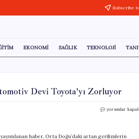
Subscribe t
ĞİTİM
EKONOMİ
SAĞLIK
TEKNOLOJİ
TANI
omotiv Devi Toyota’yı Zorluyor
Orta
yorumlar kapal
Doğu
Tedarik
Sorunları
Otomotiv
yayımlanan haber, Orta Doğu’daki artan gerilimlerin