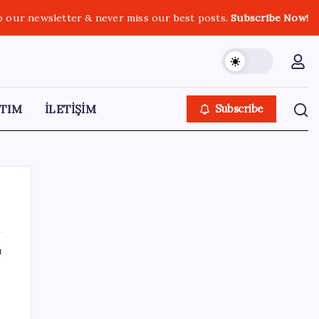
o our newsletter & never miss our best posts.
Subscribe Now!
TIM
İLETİŞİM
Subscribe
ı
SON YAZILAR
İş Bankası’nda üst düzey görev değişimi:
Hakan Aran görevinden ayrılıyor