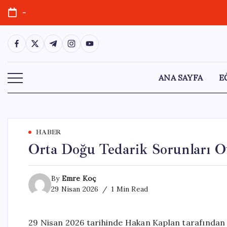
Skip
-
to
content
https://www.facebook.com/
https://twitter.com/
https://t.me/
https://www.instagram.com/
https://youtube.com/
ANA SAYFA
E
HABER
Orta Doğu Tedarik Sorunları Ot
By
Emre Koç
29 Nisan 2026
1 Min Read
29 Nisan 2026 tarihinde Hakan Kaplan tarafından 