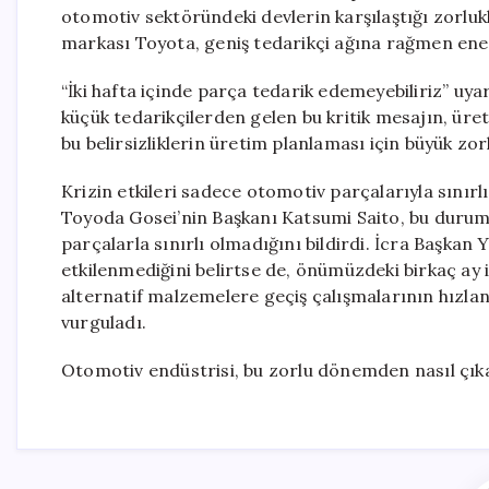
otomotiv sektöründeki devlerin karşılaştığı zorluk
markası Toyota, geniş tedarikçi ağına rağmen en
“İki hafta içinde parça tedarik edemeyebiliriz” uy
küçük tedarikçilerden gelen bu kritik mesajın, üreti
bu belirsizliklerin üretim planlaması için büyük zorl
Krizin etkileri sadece otomotiv parçalarıyla sınır
Toyoda Gosei’nin Başkanı Katsumi Saito, bu duru
parçalarla sınırlı olmadığını bildirdi. İcra Başkan
etkilenmediğini belirtse de, önümüzdeki birkaç ay iç
alternatif malzemelere geçiş çalışmalarının hızlan
vurguladı.
Otomotiv endüstrisi, bu zorlu dönemden nasıl çıka