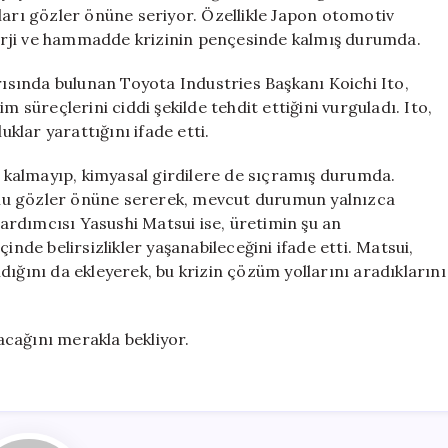
Devi
ları gözler önüne seriyor. Özellikle Japon otomotiv
Toyota’yı
erji ve hammadde krizinin pençesinde kalmış durumda.
Zorluyor
için
arısında bulunan Toyota Industries Başkanı Koichi Ito,
m süreçlerini ciddi şekilde tehdit ettiğini vurguladı. Ito,
uklar yarattığını ifade etti.
lı kalmayıp, kimyasal girdilere de sıçramış durumda.
mu gözler önüne sererek, mevcut durumun yalnızca
 Yardımcısı Yasushi Matsui ise, üretimin şu an
inde belirsizlikler yaşanabileceğini ifade etti. Matsui,
dığını da ekleyerek, bu krizin çözüm yollarını aradıklarını
cağını merakla bekliyor.