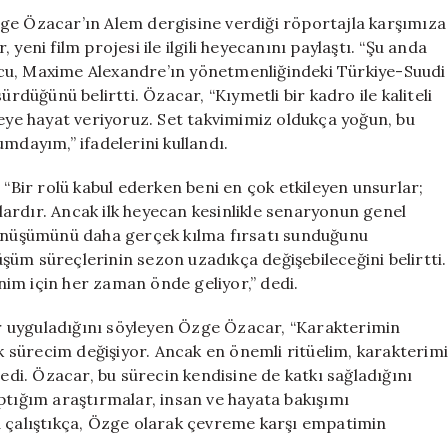
Müzik
ge Özacar’ın Alem dergisine verdiği röportajla karşımıza
Listesi
yeni film projesi ile ilgili heyecanını paylaştı. “Şu anda
Hakkında
cu, Maxime Alexandre’ın yönetmenliğindeki Türkiye-Suudi
Açıklamalar
için
ürdüğünü belirtti. Özacar, “Kıymetli bir kadro ile kaliteli
yeye hayat veriyoruz. Set takvimimiz oldukça yoğun, bu
ayım,” ifadelerini kullandı.
 “Bir rolü kabul ederken beni en çok etkileyen unsurlar;
ardır. Ancak ilk heyecan kesinlikle senaryonun genel
 dönüşümünü daha gerçek kılma fırsatı sunduğunu
üm süreçlerinin sezon uzadıkça değişebileceğini belirtti.
im için her zaman önde geliyor,” dedi.
ler uyguladığını söyleyen Özge Özacar, “Karakterimin
ık sürecim değişiyor. Ancak en önemli ritüelim, karakterim
dedi. Özacar, bu sürecin kendisine de katkı sağladığını
ptığım araştırmalar, insan ve hayata bakışımı
a çalıştıkça, Özge olarak çevreme karşı empatimin