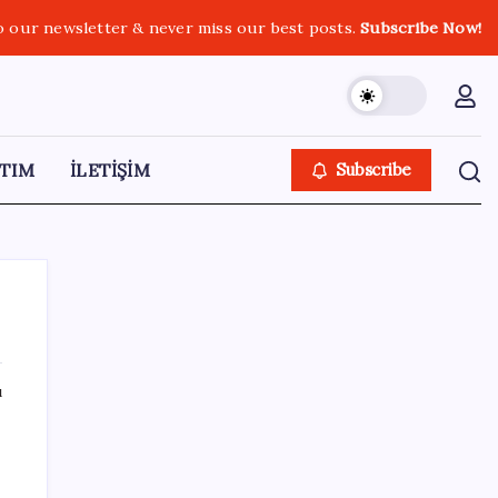
o our newsletter & never miss our best posts.
Subscribe Now!
TIM
İLETİŞİM
Subscribe
ı
SON YAZILAR
İş Bankası’nda üst düzey görev değişimi:
Hakan Aran görevinden ayrılıyor