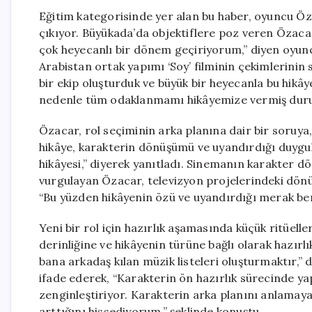
Eğitim kategorisinde yer alan bu haber, oyuncu Öz
çıkıyor. Büyükada’da objektiflere poz veren Özacar, 
çok heyecanlı bir dönem geçiriyorum,” diyen oyun
Arabistan ortak yapımı ‘Soy’ filminin çekimlerinin s
bir ekip oluşturduk ve büyük bir heyecanla bu hikâ
nedenle tüm odaklanmamı hikâyemize vermiş durumd
Özacar, rol seçiminin arka planına dair bir soruya,
hikâye, karakterin dönüşümü ve uyandırdığı duygul
hikâyesi,” diyerek yanıtladı. Sinemanın karakter
vurgulayan Özacar, televizyon projelerindeki dönüş
“Bu yüzden hikâyenin özü ve uyandırdığı merak ben
Yeni bir rol için hazırlık aşamasında küçük ritüel
derinliğine ve hikâyenin türüne bağlı olarak hazırl
bana arkadaş kılan müzik listeleri oluşturmaktır,” 
ifade ederek, “Karakterin ön hazırlık sürecinde ya
zenginleştiriyor. Karakterin arka planını anlamay
arttığını hissediyorum,” şeklinde konuştu.