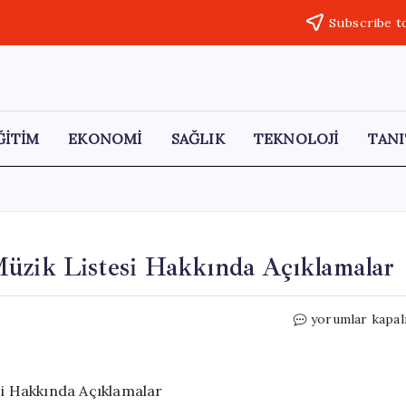
Subscribe t
ĞİTİM
EKONOMİ
SAĞLIK
TEKNOLOJİ
TANI
Müzik Listesi Hakkında Açıklamalar
Özge
yorumlar kapal
Özacar’dan
Yeni
Film
ve