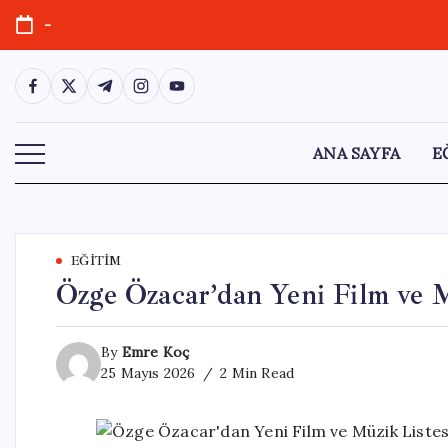
Skip
-
to
content
https://www.facebook.com/
https://twitter.com/
https://t.me/
https://www.instagram.com/
https://youtube.com/
ANA SAYFA
E
EĞITIM
Özge Özacar’dan Yeni Film ve 
By
Emre Koç
25 Mayıs 2026
2 Min Read