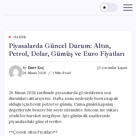
Skip
to
content
HABER
Piyasalarda Güncel Durum: Altın,
Petrol, Dolar, Gümüş ve Euro Fiyatları
Piyasalarda
By
Emre Koç
yorumlar kapalı
Güncel
26 Nisan 2026
1 Min Read
Durum:
Altın,
Petrol,
26 Nisan 2026 tarihinde piyasalarda gözlemlenen son
Dolar,
durumları aktarıyoruz. Hafta sonu nedeniyle borsa kapalı
Gümüş
ve
olduğu için brent petrol ve gümüş, Cuma günkü kapanış
Euro
değerleriyle benzer bir seyir izlemekte. Bitcoin ise yukarı
Fiyatları
yönlü bir hareket sergiliyor. İşte günün ilk saatlerinde
için
piyasalardaki güncel veriler:
**Çeyrek Altın Fiyatları**