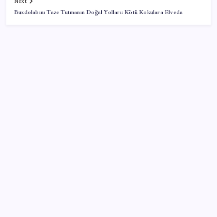
Next
Buzdolabını Taze Tutmanın Doğal Yolları: Kötü Kokulara Elveda
SON YAZILAR
AB’den Ar-Ge’ye 130 milyar euroluk kaynak
Son dakika… Menderes Belediye Başkanı İlkay Çiçek
‘kesin ihraç’ talebiyle tedbirli olarak disipline sevk
edildi
Kapadokya’da dededen toruna uzanan hikâye: 136
kovanla bal markası kurdu