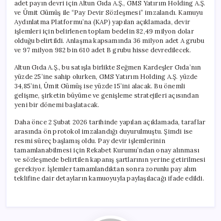
adet payın devri için Altun Gıda A.Ş., GMS Yatırım Holding A.Ş.
ve Ümit Gümüş ile “Pay Devir Sözleşmesi” imzalandı. Kamuyu
Aydınlatma Platformu’na (KAP) yapılan açıklamada, devir
işlemleri için belirlenen toplam bedelin 82,49 milyon dolar
olduğu belirtildi. Anlaşma kapsamında 36 milyon adet A grubu
ve 97 milyon 982 bin 610 adet B grubu hisse devredilecek.
Altun Gıda A.Ş., bu satışla birlikte Seğmen Kardeşler Gıda’nın
yüzde 25’ine sahip olurken, GMS Yatırım Holding A.Ş. yüzde
34,85’ini, Ümit Gümüş ise yüzde 15’ini alacak. Bu önemli
gelişme, şirketin büyüme ve genişleme stratejileri açısından
yeni bir dönemi başlatacak.
Daha önce 2 Şubat 2026 tarihinde yapılan açıklamada, taraflar
arasında ön protokol imzalandığı duyurulmuştu. Şimdi ise
resmi süreç başlamış oldu. Pay devir işlemlerinin
tamamlanabilmesi için Rekabet Kurumu’ndan onay alınması
ve sözleşmede belirtilen kapanış şartlarının yerine getirilmesi
gerekiyor. İşlemler tamamlandıktan sonra zorunlu pay alım
teklifine dair detayların kamuoyuyla paylaşılacağı ifade edildi.