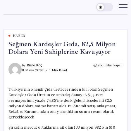
Skip
to
content
HABER
Seğmen Kardeşler Gıda, 82,5 Milyon
Dolara Yeni Sahiplerine Kavuşuyor
Seğmen
By
Emre Koç
yorumlar kapalı
Kardeşler
11 Mayıs 2026
1 Min Read
Gıda,
82,5
Milyon
Türkiye’nin önemli gıda üreticilerinden biri olan Seğmen
Dolara
Kardeşler Gıda Üretim ve Ambalaj Sanayi A.Ş., şirket
Yeni
Sahiplerine
sermayesinin yüzde 74,85’ine denk gelen hisselerini 82,5
Kavuşuyor
milyon dolara satma kararı aldı. Bu önemli satış anlaşması,
için
Rekabet Kurumu’ndan onay alındıktan sonra resmi olarak
gerçekleşecek.
Şirketin mevcut ortaklarına ait olan 133 milyon 982 bin 610