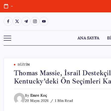
Skip
-
to
content
https://www.facebook.com/
https://twitter.com/
https://t.me/
https://www.instagram.com/
https://youtube.com/
ANA SAYFA
E
EĞITIM
Thomas Massie, İsrail Destekçi
Kentucky’deki Ön Seçimleri Ka
By
Emre Koç
20 Mayıs 2026
1 Min Read