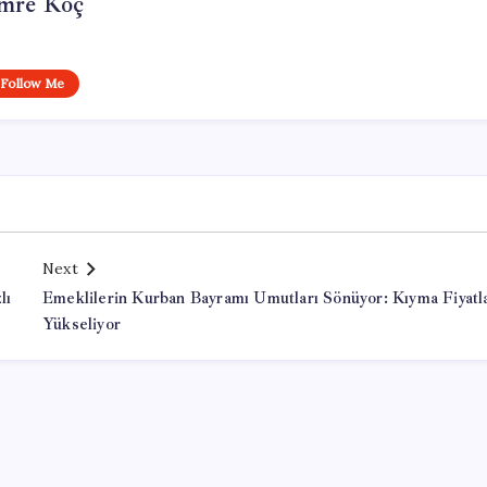
mre Koç
Follow Me
Next
lı
Emeklilerin Kurban Bayramı Umutları Sönüyor: Kıyma Fiyatla
Yükseliyor