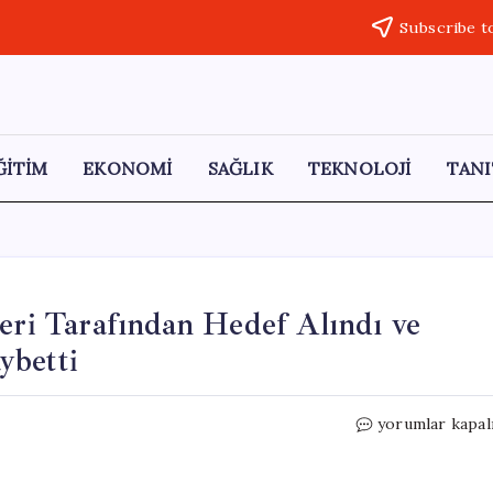
Subscribe t
ĞİTİM
EKONOMİ
SAĞLIK
TEKNOLOJİ
TANI
leri Tarafından Hedef Alındı ve
ybetti
Thomas
yorumlar kapal
Massie,
İsrail
Destekçileri