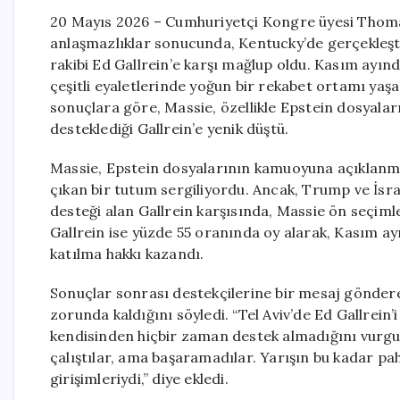
20 Mayıs 2026 – Cumhuriyetçi Kongre üyesi Thoma
anlaşmazlıklar sonucunda, Kentucky’de gerçekleştir
rakibi Ed Gallrein’e karşı mağlup oldu. Kasım ayı
çeşitli eyaletlerinde yoğun bir rekabet ortamı ya
sonuçlara göre, Massie, özellikle Epstein dosyalar
desteklediği Gallrein’e yenik düştü.
Massie, Epstein dosyalarının kamuoyuna açıklanma
çıkan bir tutum sergiliyordu. Ancak, Trump ve İsra
desteği alan Gallrein karşısında, Massie ön seçiml
Gallrein ise yüzde 55 oranında oy alarak, Kasım a
katılma hakkı kazandı.
Sonuçlar sonrası destekçilerine bir mesaj gönderen
zorunda kaldığını söyledi. “Tel Aviv’de Ed Gallrein’i
kendisinden hiçbir zaman destek almadığını vurgu
çalıştılar, ama başaramadılar. Yarışın bu kadar pa
girişimleriydi,” diye ekledi.