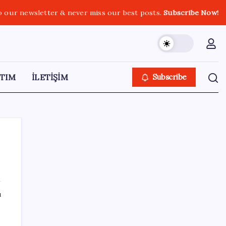
o our newsletter & never miss our best posts.
Subscribe Now!
TIM
İLETİŞİM
Subscribe
SON YAZILAR
ı
AB’den Ar-Ge’ye 130 milyar euroluk kaynak