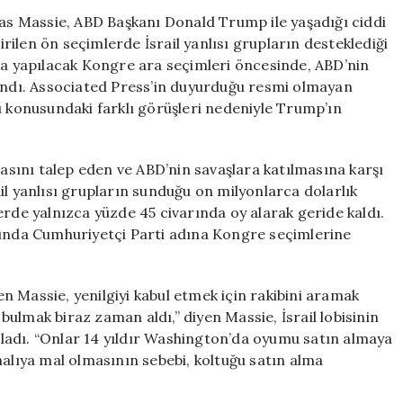
Tarafından
s Massie, ABD Başkanı Donald Trump ile yaşadığı ciddi
Hedef
ilen ön seçimlerde İsrail yanlısı grupların desteklediği
Alındı
nda yapılacak Kongre ara seçimleri öncesinde, ABD’nin
ve
şandı. Associated Press’in duyurduğu resmi olmayan
Kentucky’deki
ı konusundaki farklı görüşleri nedeniyle Trump’ın
Ön
Seçimleri
Kaybetti
sını talep eden ve ABD’nin savaşlara katılmasına karşı
için
il yanlısı grupların sunduğu on milyonlarca dolarlık
erde yalnızca yüzde 45 civarında oy alarak geride kaldı.
yında Cumhuriyetçi Parti adına Kongre seçimlerine
 Massie, yenilgiyi kabul etmek için rakibini aramak
 bulmak biraz zaman aldı,” diyen Massie, İsrail lobisinin
ladı. “Onlar 14 yıldır Washington’da oyumu satın almaya
halıya mal olmasının sebebi, koltuğu satın alma